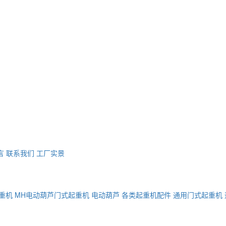
言
联系我们
工厂实景
重机
MH电动葫芦门式起重机
电动葫芦
各类起重机配件
通用门式起重机