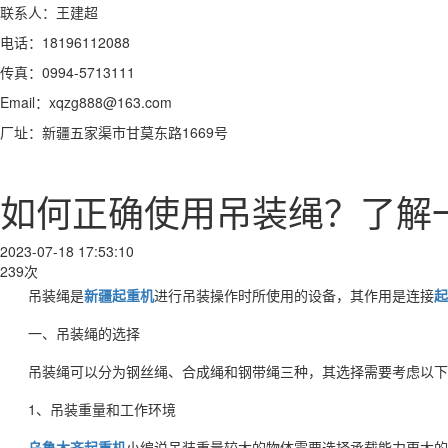
联系人：王建超
电话：18196112088
传真：0994-5713111
Email：xqzg888@163.com
厂址：新疆五家渠市甘莫东路1669号
如何正确使用吊装绳？了解
2023-07-18 17:53:10
239次
吊装绳是
新疆起重机
进行吊装操作时所使用的设备，其作用是连接
起
一、吊装绳的选择
吊装绳可以分为钢丝绳、合成绳和钢带绳三种，其选择需要考虑以下
1、吊装重量和工作环境
乌鲁木齐起重机
小编说吊装重量较大的物体需要选择承载能力更大的