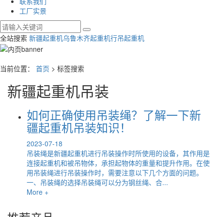
联系我们
工厂实景
全站搜索
新疆起重机
乌鲁木齐起重机
行吊起重机
当前位置：
首页
> 标签搜索
新疆起重机吊装
如何正确使用吊装绳？了解一下新
疆起重机吊装知识！
2023-07-18
吊装绳是新疆起重机进行吊装操作时所使用的设备，其作用是
连接起重机和被吊物体，承担起物体的重量和提升作用。在使
用吊装绳进行吊装操作时，需要注意以下几个方面的问题。
一、吊装绳的选择吊装绳可以分为钢丝绳、合...
More +