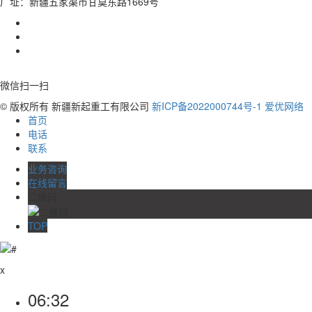
厂址：新疆五家渠市甘莫东路1669号
微信扫一扫
© 版权所有 新疆新起重工有限公司
新ICP备2022000744号-1
爱优网络
首页
电话
联系
业务咨询
在线留言
二维码
TOP
x
06:32