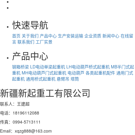
快速导航
首页
关于我们
产品中心
生产安装运输
企业资质
新闻中心
在线留
言
联系我们
工厂实景
产品中心
钢箱桥梁
LD电动单梁起重机
LH电动葫芦桥式起重机
MB半门式起
重机
MH电动葫芦门式起重机
电动葫芦
各类起重机配件
通用门式
起重机
通用桥式起重机
悬臂吊
塔筒
新疆新起重工有限公司
联系人：王建超
电话：18196112088
传真：0994-5713111
Email：xqzg888@163.com