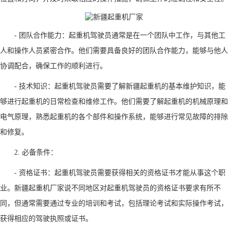
- 团队合作能力：起重机驾驶员通常是在一个团队中工作，与其他工
人和操作人员紧密合作。他们需要具备良好的团队合作能力，能够与他人
协调配合，确保工作的顺利进行。
- 技术知识：起重机驾驶员需要了解新疆起重机的基本维护知识，能
够进行起重机的日常检查和维修工作。他们需要了解起重机的机械原理和
电气原理，熟悉起重机的各个部件和操作系统，能够进行常见故障的排除
和修复。
2. 必备条件：
- 资格证书：起重机驾驶员需要获得相关的资格证书才能从事这个职
业。新疆起重机厂家说不同地区对起重机驾驶员的资格证书要求有所不
同，但通常需要通过专业的培训和考试，包括理论考试和实际操作考试，
获得相应的驾驶执照或证书。