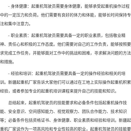
- 身体健康：起重机驾驶员需要身体健康，能够承受起重机操作过程
中的一定压力和负荷。他们需要有良好的体力和体能，能够长时间保持专
注和集中注意力。
- 职业素质：起重机驾驶员需要具备一定的职业素质，包括敬业精
神、责任心和积极的工作态度。他们需要对自己的工作负责，能够按照要
求完成工作任务，并能够面对工作中的挑战和困难，寻求解决问题的方法
和措施。
- 经验和培训：起重机驾驶员需要具备一定的操作经验和相关的培
训。新疆起重机厂家告诉大家他们可以通过在工地上实际操作起重机积累
经验，或者参加专业的起重机培训课程来提升自己的技能和知识。
总结起来，起重机驾驶员的技能要求和必备条件包括起重机操作技
能、安全意识、空间感知能力、视觉观察力、团队合作能力、技术知识
等；必备条件包括资格证书、身体健康、职业素质和经验和培训。新疆起
重机厂家说作为一项高风险和专业性较高的职业，起重机驾驶员的技能要