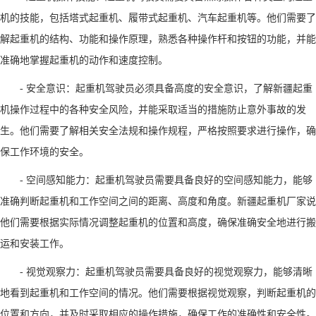
机的技能，包括塔式起重机、履带式起重机、汽车起重机等。他们需要了
解起重机的结构、功能和操作原理，熟悉各种操作杆和按钮的功能，并能
准确地掌握起重机的动作和速度控制。
- 安全意识：起重机驾驶员必须具备高度的安全意识，了解新疆起重
机操作过程中的各种安全风险，并能采取适当的措施防止意外事故的发
生。他们需要了解相关安全法规和操作规程，严格按照要求进行操作，确
保工作环境的安全。
- 空间感知能力：起重机驾驶员需要具备良好的空间感知能力，能够
准确判断起重机和工作空间之间的距离、高度和角度。新疆起重机厂家说
他们需要根据实际情况调整起重机的位置和高度，确保准确安全地进行搬
运和安装工作。
- 视觉观察力：起重机驾驶员需要具备良好的视觉观察力，能够清晰
地看到起重机和工作空间的情况。他们需要根据视觉观察，判断起重机的
位置和方向，并及时采取相应的操作措施，确保工作的准确性和安全性。