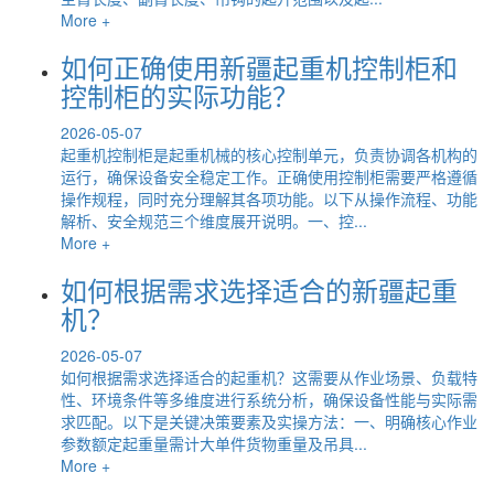
More +
如何正确使用新疆起重机控制柜和
控制柜的实际功能？
2026-05-07
起重机控制柜是起重机械的核心控制单元，负责协调各机构的
运行，确保设备安全稳定工作。正确使用控制柜需要严格遵循
操作规程，同时充分理解其各项功能。以下从操作流程、功能
解析、安全规范三个维度展开说明。一、控...
More +
如何根据需求选择适合的新疆起重
机？
2026-05-07
如何根据需求选择适合的起重机？这需要从作业场景、负载特
性、环境条件等多维度进行系统分析，确保设备性能与实际需
求匹配。以下是关键决策要素及实操方法：一、明确核心作业
参数额定起重量需计大单件货物重量及吊具...
More +