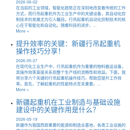
2026-06-02
在当前的工业领域，智能化趋势正在深刻地改变着传统的工作
方式，而行吊起重机作为工业生产中的关键设备，其自动化控
制技术的发展尤为引人瞩目。行吊起重机自动化控制技术的核
心在于智能化和自动化。随着科技的进步，...
More +
提升效率的关键：新疆行吊起重机
操作技巧分享！
2026-05-27
在现代化工业生产中，行吊起重机作为重要的物料搬运设备，
其操作效率直接关系到整个生产线的流畅性和效益。下面，我
将分享六个关键的行吊起重机操作技巧，帮助您提升工作效
率。首先，了解起重机的性能特点至关重要。...
More +
新疆起重机在工业制造与基础设施
建设中的关键作用是什么？
2026-05-19
新疆作为我国西部重要的能源和制造业基地，各类工业设施的