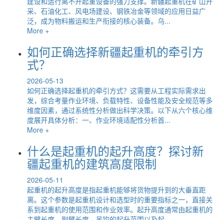
建设和运行离不开起重设备的强力支撑。新疆起重机在矿山开
采、石油化工、风电场建设、钢铁冶金等领域的应用日益广
泛，成为物料搬运和生产衔接的核心装备。乌...
More +
如何正确选择新疆起重机的牵引方
式？
2026-05-13
如何正确选择起重机的牵引方式？这需要从工程实际需求出
发，综合考量作业环境、负载特性、设备性能及安全规范等多
维度因素，通过系统性分析做出科学决策。以下从六个核心维
度展开具体分析：一、作业环境适配性分析首...
More +
什么是起重机的起升高度？探讨新
疆起重机的建筑高度限制
2026-05-11
起重机的起升高度是指起重机能够将货物提升到的大垂直距
离。这个参数是起重机设计和选型时的重要指标之一，直接关
系到起重机的使用范围和作业效率。起升高度通常由起重机的
主臂长度、副臂长度、吊钩的起升范围以及起...