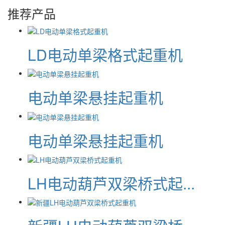
推荐产品
LD电动单梁格式起重机
电动单梁悬挂起重机
电动单梁悬挂起重机
LH电动葫芦双梁桥式起...