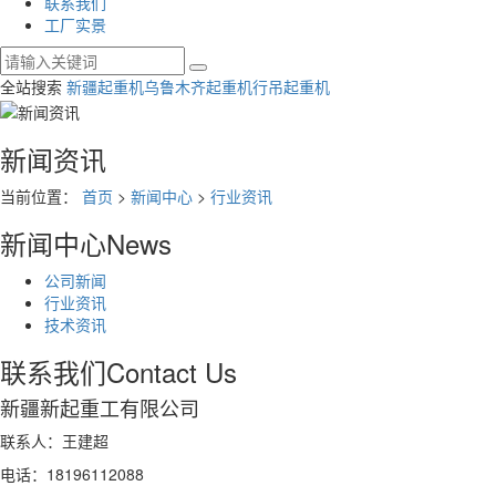
联系我们
工厂实景
全站搜索
新疆起重机
乌鲁木齐起重机
行吊起重机
新闻资讯
当前位置：
首页
>
新闻中心
>
行业资讯
新闻中心
News
公司新闻
行业资讯
技术资讯
联系我们
Contact Us
新疆新起重工有限公司
联系人：王建超
电话：18196112088