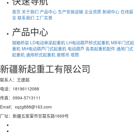
快速导航
首页
关于我们
产品中心
生产安装运输
企业资质
新闻中心
在线留
言
联系我们
工厂实景
产品中心
钢箱桥梁
LD电动单梁起重机
LH电动葫芦桥式起重机
MB半门式起
重机
MH电动葫芦门式起重机
电动葫芦
各类起重机配件
通用门式
起重机
通用桥式起重机
悬臂吊
塔筒
新疆新起重工有限公司
联系人：王建超
电话：18196112088
传真：0994-5713111
Email：xqzg888@163.com
厂址：新疆五家渠市甘莫东路1669号