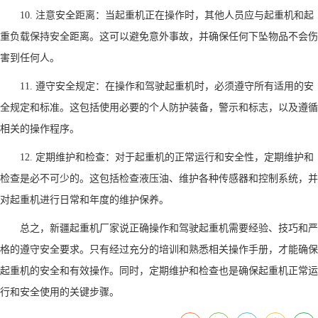
10. 注意安全距离：当起重机正在操作时，其他人员应与起重机和起
重负载保持安全距离。这可以避免意外事故，并确保任何下坠物品不会伤
害到任何人。
11. 遵守安全规定：在操作和驾驶起重机时，必须遵守所有适用的安
全规定和标准。这包括使用必要的个人防护装备，警示和标志，以及遵循
相关的操作程序。
12. 定期维护和检查：对于起重机的正常运行和安全性，定期维护和
检查是必不可少的。这包括检查液压油、维护各种传感器和控制系统，并
对起重机进行日常和年度的维护保养。
总之，
新疆起重机厂家说
正确操作和驾驶起重机需要经验、技巧和严
格的遵守安全要求。只有经过充分的培训和熟悉相关操作手册，才能确保
起重机的安全和有效操作。同时，定期维护和检查也是确保起重机正常运
行和安全使用的关键步骤。