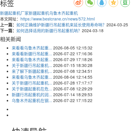
标签
新疆起重机厂家
新疆起重机
乌鲁木齐起重机
本文网址：
https://www.bestcrane.cn/news/572.html
上一篇：
如何正确维护新疆行吊起重机来延长使用寿命呐？
2024-03-25
下一篇：
如何选择适用的新疆行吊起重机呐？
2024-03-18
相关新闻
来看看乌鲁木齐起重...
2026-08-05 12:15:32
来看看新疆行吊起重...
2026-07-22 17:16:36
来看看乌鲁木齐起重...
2026-07-29 17:18:26
关于新疆行吊起重机...
2026-07-15 18:30:28
来了解下新疆起重机...
2026-07-08 12:34:51
来看看乌鲁木齐起重...
2026-08-04 12:14:55
关于新疆行吊起重机...
2026-07-28 17:17:17
关于新疆起重机在危...
2026-07-08 12:29:29
新疆行吊起重机的润...
2026-07-14 18:29:53
乌鲁木齐起重机在钢...
2026-07-22 17:15:22