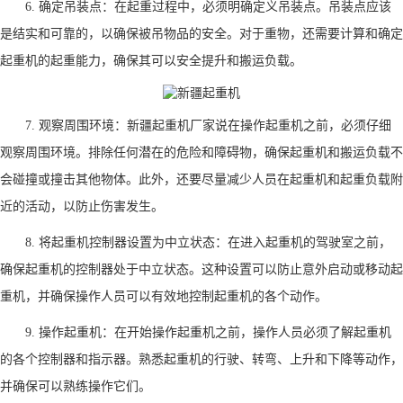
6. 确定吊装点：在起重过程中，必须明确定义吊装点。吊装点应该
是结实和可靠的，以确保被吊物品的安全。对于重物，还需要计算和确定
起重机的起重能力，确保其可以安全提升和搬运负载。
7. 观察周围环境：
新疆起重机厂家说
在操作起重机之前，必须仔细
观察周围环境。排除任何潜在的危险和障碍物，确保起重机和搬运负载不
会碰撞或撞击其他物体。此外，还要尽量减少人员在起重机和起重负载附
近的活动，以防止伤害发生。
8. 将起重机控制器设置为中立状态：在进入起重机的驾驶室之前，
确保起重机的控制器处于中立状态。这种设置可以防止意外启动或移动起
重机，并确保操作人员可以有效地控制起重机的各个动作。
9. 操作起重机：在开始操作起重机之前，操作人员必须了解起重机
的各个控制器和指示器。熟悉起重机的行驶、转弯、上升和下降等动作，
并确保可以熟练操作它们。