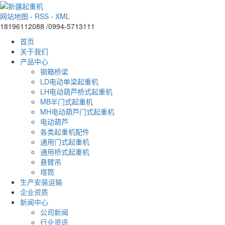
网站地图
-
RSS
-
XML
18196112088 /0994-5713111
首页
关于我们
产品中心
钢箱桥梁
LD电动单梁起重机
LH电动葫芦桥式起重机
MB半门式起重机
MH电动葫芦门式起重机
电动葫芦
各类起重机配件
通用门式起重机
通用桥式起重机
悬臂吊
塔筒
生产安装运输
企业资质
新闻中心
公司新闻
行业资讯