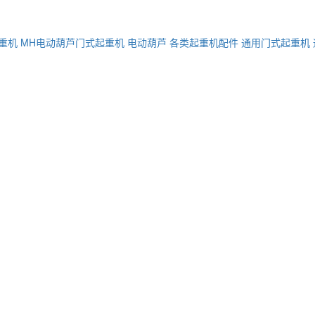
重机
MH电动葫芦门式起重机
电动葫芦
各类起重机配件
通用门式起重机