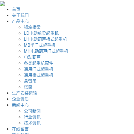
首页
关于我们
产品中心
钢箱桥梁
LD电动单梁起重机
LH电动葫芦桥式起重机
MB半门式起重机
MH电动葫芦门式起重机
电动葫芦
各类起重机配件
通用门式起重机
通用桥式起重机
悬臂吊
塔筒
生产安装运输
企业资质
新闻中心
公司新闻
行业资讯
技术资讯
在线留言