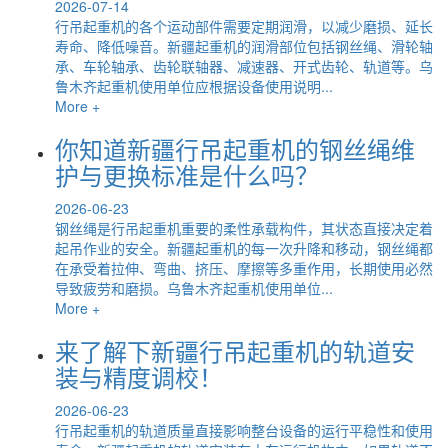
2026-07-14
行吊起重机的各个运动部件需要定期润滑，以减少磨损、延长
寿命、降低噪音。新疆起重机的润滑部位包括钢丝绳、滑轮轴
承、车轮轴承、齿轮联轴器、减速器、开式齿轮、轨道等。乌
鲁木齐起重机使用单位应根据设备使用说明...
More +
你知道新疆行吊起重机的钢丝绳维
护与更换标准是什么吗？
2026-06-23
钢丝绳是行吊起重机重要的柔性承载构件，其状态直接决定着
起吊作业的安全。新疆起重机的每一次升降和移动，钢丝绳都
在承受着拉伸、弯曲、挤压、摩擦等多重作用，长期使用必然
导致疲劳和磨损。乌鲁木齐起重机使用单位...
More +
来了解下新疆行吊起重机的轨道安
装与精度调校！
2026-06-23
行吊起重机的轨道质量直接影响整台设备的运行平稳性和使用