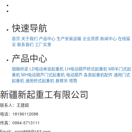
快速导航
首页
关于我们
产品中心
生产安装运输
企业资质
新闻中心
在线留
言
联系我们
工厂实景
产品中心
钢箱桥梁
LD电动单梁起重机
LH电动葫芦桥式起重机
MB半门式起
重机
MH电动葫芦门式起重机
电动葫芦
各类起重机配件
通用门式
起重机
通用桥式起重机
悬臂吊
塔筒
新疆新起重工有限公司
联系人：王建超
电话：18196112088
传真：0994-5713111
Email：xqzg888@163.com