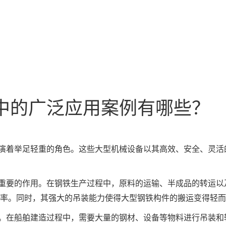
中的广泛应用案例有哪些？
演着举足轻重的角色。这些大型机械设备以其高效、安全、灵活
重要的作用。在钢铁生产过程中，原料的运输、半成品的转运以
率。同时，其强大的吊装能力使得大型钢铁构件的搬运变得轻而
。在船舶建造过程中，需要大量的钢材、设备等物料进行吊装和