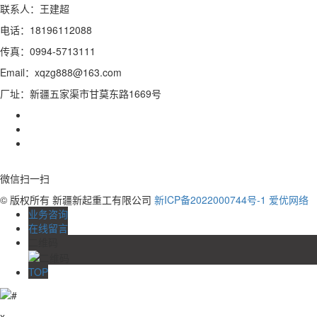
联系人：王建超
电话：18196112088
传真：0994-5713111
Email：xqzg888@163.com
厂址：新疆五家渠市甘莫东路1669号
微信扫一扫
© 版权所有 新疆新起重工有限公司
新ICP备2022000744号-1
爱优网络
业务咨询
在线留言
二维码
TOP
x