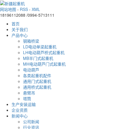
网站地图
-
RSS
-
XML
18196112088 /0994-5713111
首页
关于我们
产品中心
钢箱桥梁
LD电动单梁起重机
LH电动葫芦桥式起重机
MB半门式起重机
MH电动葫芦门式起重机
电动葫芦
各类起重机配件
通用门式起重机
通用桥式起重机
悬臂吊
塔筒
生产安装运输
企业资质
新闻中心
公司新闻
行业资讯