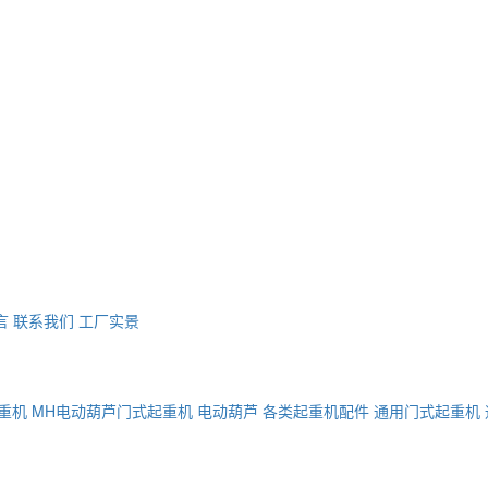
言
联系我们
工厂实景
重机
MH电动葫芦门式起重机
电动葫芦
各类起重机配件
通用门式起重机