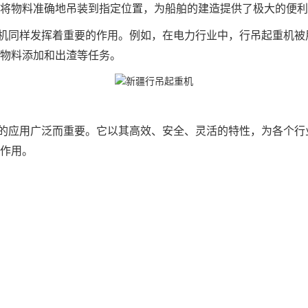
将物料准确地吊装到指定位置，为船舶的建造提供了极大的便利
机同样发挥着重要的作用。例如，在电力行业中，行吊起重机被
物料添加和出渣等任务。
的应用广泛而重要。它以其高效、安全、灵活的特性，为各个行
作用。