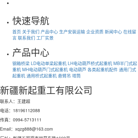
快速导航
首页
关于我们
产品中心
生产安装运输
企业资质
新闻中心
在线留
言
联系我们
工厂实景
产品中心
钢箱桥梁
LD电动单梁起重机
LH电动葫芦桥式起重机
MB半门式起
重机
MH电动葫芦门式起重机
电动葫芦
各类起重机配件
通用门式
起重机
通用桥式起重机
悬臂吊
塔筒
新疆新起重工有限公司
联系人：王建超
电话：18196112088
传真：0994-5713111
Email：xqzg888@163.com
厂址：新疆五家渠市甘莫东路1669号