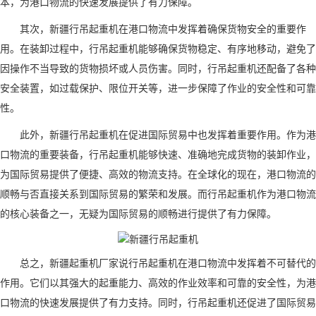
本，为港口物流的快速发展提供了有力保障。
其次，新疆行吊起重机在港口物流中发挥着确保货物安全的重要作
用。在装卸过程中，行吊起重机能够确保货物稳定、有序地移动，避免了
因操作不当导致的货物损坏或人员伤害。同时，行吊起重机还配备了各种
安全装置，如过载保护、限位开关等，进一步保障了作业的安全性和可靠
性。
此外，新疆行吊起重机在促进国际贸易中也发挥着重要作用。作为港
口物流的重要装备，行吊起重机能够快速、准确地完成货物的装卸作业，
为国际贸易提供了便捷、高效的物流支持。在全球化的现在，港口物流的
顺畅与否直接关系到国际贸易的繁荣和发展。而行吊起重机作为港口物流
的核心装备之一，无疑为国际贸易的顺畅进行提供了有力保障。
总之，
新疆起重机厂家说
行吊起重机在港口物流中发挥着不可替代的
作用。它们以其强大的起重能力、高效的作业效率和可靠的安全性，为港
口物流的快速发展提供了有力支持。同时，行吊起重机还促进了国际贸易