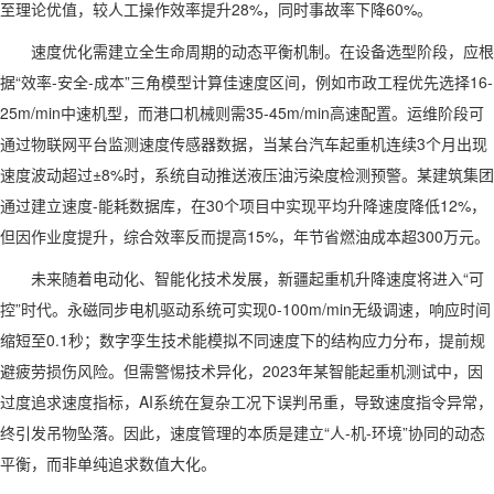
至理论优值，较人工操作效率提升28%，同时事故率下降60%。
速度优化需建立全生命周期的动态平衡机制。在设备选型阶段，应根
据“效率-安全-成本”三角模型计算佳速度区间，例如市政工程优先选择16-
25m/min中速机型，而港口机械则需35-45m/min高速配置。运维阶段可
通过物联网平台监测速度传感器数据，当某台汽车起重机连续3个月出现
速度波动超过±8%时，系统自动推送液压油污染度检测预警。某建筑集团
通过建立速度-能耗数据库，在30个项目中实现平均升降速度降低12%，
但因作业度提升，综合效率反而提高15%，年节省燃油成本超300万元。
未来随着电动化、智能化技术发展，新疆起重机升降速度将进入“可
控”时代。永磁同步电机驱动系统可实现0-100m/min无级调速，响应时间
缩短至0.1秒；数字孪生技术能模拟不同速度下的结构应力分布，提前规
避疲劳损伤风险。但需警惕技术异化，2023年某智能起重机测试中，因
过度追求速度指标，AI系统在复杂工况下误判吊重，导致速度指令异常，
终引发吊物坠落。因此，速度管理的本质是建立“人-机-环境”协同的动态
平衡，而非单纯追求数值大化。