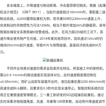
安全维度上，升降速度与制动距离、冲击载荷密切相关。根据《起重
机设计规范》（GB/T 3811），当起升速度超过16m/min时，需配备二级
制动系统。以200t履带起重机为例，若吊重50t时以30m/min速度上升，
突发制动时吊物惯性力可达120kN，相当于额外增加24%的静载荷，易导
致钢丝绳安全系数跌破6倍警戒线。此外，在风力超过6级的工况下，高
速升降会使吊物产生共振，2019年某风电项目中，因风速达12m/s时仍
维持25m/min起升速度，导致叶片与塔筒碰撞，直接经济损失超800万
元。
不同作业场景对速度的需求呈现差异化特征。桥梁施工中的架桥机，
需以0.5-1m/min的微动速度实现梁体对位，此时速度精度需控制在
±0.05m/min；而矿山自卸车装载作业时，液压起重机需以50-60m/min的
高速完成料斗翻转，且要求在0.3秒内实现全速停止。智能控制系统的应
用正在重塑速度管理模式，三一重工新研发的5G远程操控起重机，通过
实时采集吊物摇摆角度、风速、吊重等128项参数，自动将升降速度调节