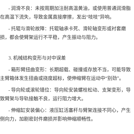
- 润滑不良：未按周期加注耐高温黄油，或使用普通润滑脂
在高温下流失，导致金属直接摩擦，发出“吱吱”异响。
- 托辊与滑轮故障：托辊轴承卡死、滑轮轴变形或衬套磨
损，都会使臂架运行不平稳，产生振动与阻力。
3. 机械结构变形与对中误差
- 箱形臂扭曲变形：长期超载、碰撞或存放不当，可能导致
主臂箱体发生扭曲或挠度超标，使伸缩臂在运动中“别劲”。
- 导向轮或滚轮错位：导向轮安装螺栓松动、支架变形，导
致臂架与导轨接触不良，运行阻力增大。
- 伸缩缸安装偏心：液压缸活塞杆与臂架连接不同心，产生
侧向力，加剧密封件磨损并影响伸缩顺畅性。