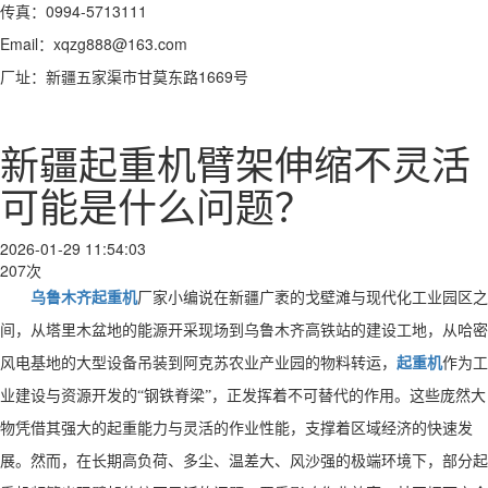
传真：0994-5713111
Email：xqzg888@163.com
厂址：新疆五家渠市甘莫东路1669号
新疆起重机臂架伸缩不灵活
可能是什么问题？
2026-01-29 11:54:03
207次
乌鲁木齐起重机
厂家小编说
在新疆广袤的戈壁滩与现代化工业园区之
间，从塔里木盆地的能源开采现场到乌鲁木齐高铁站的建设工地，从哈密
风电基地的大型设备吊装到阿克苏农业产业园的物料转运，
起重机
作为工
业建设与资源开发的“钢铁脊梁”，正发挥着不可替代的作用。这些庞然大
物凭借其强大的起重能力与灵活的作业性能，支撑着区域经济的快速发
展。然而，在长期高负荷、多尘、温差大、风沙强的极端环境下，部分起