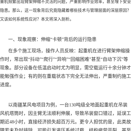
重机频繁出现臂架伸缩不灵活的问题，严重影响作业效率，甚至埋下安全
隐患。那么，这一现象背后究竟隐藏着哪些技术与管理层面的深层原因？
又该如何系统性应对？本文将深入剖析。
一、现象观察：伸缩“卡顿”背后的运行隐患
在多个施工现场，操作人员反映：起重机在进行臂架伸缩操
作时，常出现“抖动”“爬行”“异响”“回缩困难”甚至“自动下沉”等
现象。部分设备在低温启动时尤为明显，需空载运行十余分钟才
能勉强作业；有的则在重载状态下完全无法伸出，严重制约施工
进度。
以南疆某风电项目为例，一台130吨级全地面起重机在吊装
风机塔筒时，因主臂无法顺利伸展，导致吊装窗口错过，延误工
期近48小时，直接经济损失超百万元。更令人担忧的是，此类故
障若未及时排除，可能引发液压系统过载、结构疲劳开裂，甚至