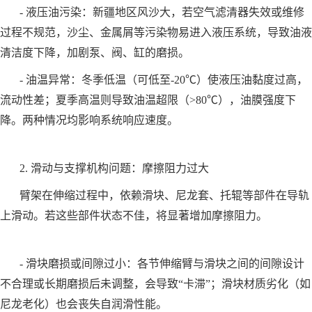
- 液压油污染：新疆地区风沙大，若空气滤清器失效或维修
过程不规范，沙尘、金属屑等污染物易进入液压系统，导致油液
清洁度下降，加剧泵、阀、缸的磨损。
- 油温异常：冬季低温（可低至-20℃）使液压油黏度过高，
流动性差；夏季高温则导致油温超限（>80℃），油膜强度下
降。两种情况均影响系统响应速度。
2. 滑动与支撑机构问题：摩擦阻力过大
臂架在伸缩过程中，依赖滑块、尼龙套、托辊等部件在导轨
上滑动。若这些部件状态不佳，将显著增加摩擦阻力。
- 滑块磨损或间隙过小：各节伸缩臂与滑块之间的间隙设计
不合理或长期磨损后未调整，会导致“卡滞”；滑块材质劣化（如
尼龙老化）也会丧失自润滑性能。