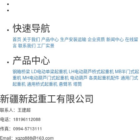
快速导航
首页
关于我们
产品中心
生产安装运输
企业资质
新闻中心
在线留
言
联系我们
工厂实景
产品中心
钢箱桥梁
LD电动单梁起重机
LH电动葫芦桥式起重机
MB半门式起
重机
MH电动葫芦门式起重机
电动葫芦
各类起重机配件
通用门式
起重机
通用桥式起重机
悬臂吊
塔筒
新疆新起重工有限公司
联系人：王建超
电话：18196112088
传真：0994-5713111
Email：xqzg888@163.com