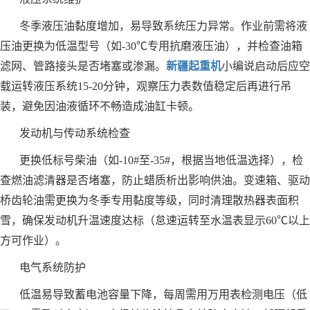
冬季液压油黏度增加，易导致系统压力异常。作业前需将液
压油更换为低温型号（如-30℃专用抗磨液压油），并检查油箱
滤网、管路接头是否堵塞或渗漏。
新疆起重机
小编说启动后应空
载运转液压系统15-20分钟，观察压力表数值稳定后再进行吊
装，避免因油液循环不畅造成油缸卡顿。
发动机与传动系统检查
更换低标号柴油（如-10#至-35#，根据当地低温选择），检
查燃油滤清器是否堵塞，防止蜡质析出影响供油。变速箱、驱动
桥齿轮油需更换为冬季专用黏度等级，同时清理散热器表面积
雪，确保发动机升温速度达标（怠速运转至水温表显示60℃以上
方可作业）。
电气系统防护
低温易导致蓄电池容量下降，每周需用万用表检测电压（低