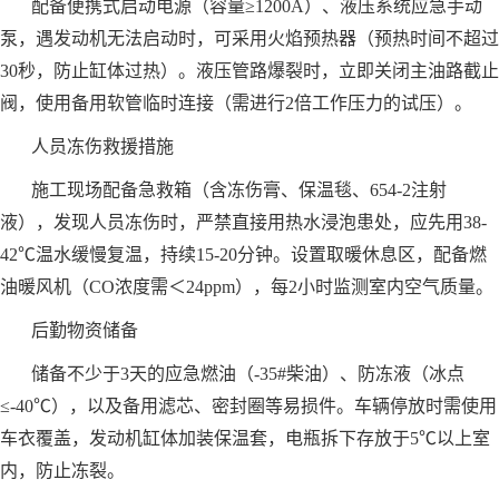
配备便携式启动电源（容量≥1200A）、液压系统应急手动
泵，遇发动机无法启动时，可采用火焰预热器（预热时间不超过
30秒，防止缸体过热）。液压管路爆裂时，立即关闭主油路截止
阀，使用备用软管临时连接（需进行2倍工作压力的试压）。
人员冻伤救援措施
施工现场配备急救箱（含冻伤膏、保温毯、654-2注射
液），发现人员冻伤时，严禁直接用热水浸泡患处，应先用38-
42℃温水缓慢复温，持续15-20分钟。设置取暖休息区，配备燃
油暖风机（CO浓度需＜24ppm），每2小时监测室内空气质量。
后勤物资储备
储备不少于3天的应急燃油（-35#柴油）、防冻液（冰点
≤-40℃），以及备用滤芯、密封圈等易损件。车辆停放时需使用
车衣覆盖，发动机缸体加装保温套，电瓶拆下存放于5℃以上室
内，防止冻裂。