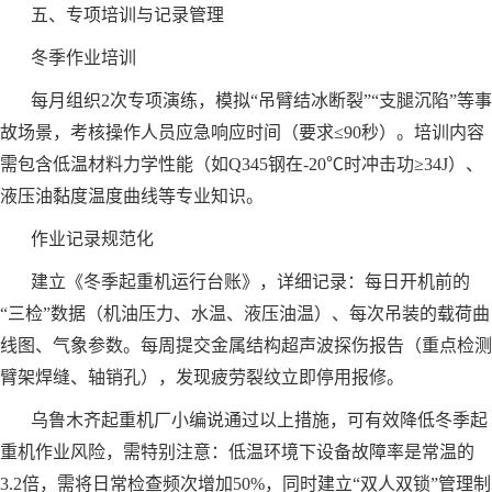
五、专项培训与记录管理
冬季作业培训
每月组织2次专项演练，模拟“吊臂结冰断裂”“支腿沉陷”等事
故场景，考核操作人员应急响应时间（要求≤90秒）。培训内容
需包含低温材料力学性能（如Q345钢在-20℃时冲击功≥34J）、
液压油黏度温度曲线等专业知识。
作业记录规范化
建立《冬季起重机运行台账》，详细记录：每日开机前的
“三检”数据（机油压力、水温、液压油温）、每次吊装的载荷曲
线图、气象参数。每周提交金属结构超声波探伤报告（重点检测
臂架焊缝、轴销孔），发现疲劳裂纹立即停用报修。
乌鲁木齐起重机厂小编说通过以上措施，可有效降低冬季起
重机作业风险，需特别注意：低温环境下设备故障率是常温的
3.2倍，需将日常检查频次增加50%，同时建立“双人双锁”管理制