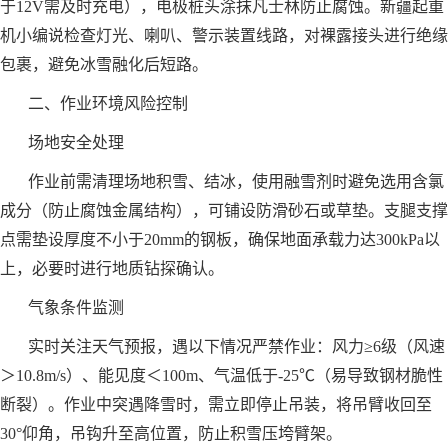
于12V需及时充电），电极桩头涂抹凡士林防止腐蚀。新疆起重
机小编说检查灯光、喇叭、警示装置线路，对裸露接头进行绝缘
包裹，避免冰雪融化后短路。
二、作业环境风险控制
场地安全处理
作业前需清理场地积雪、结冰，使用融雪剂时避免选用含氯
成分（防止腐蚀金属结构），可铺设防滑砂石或草垫。支腿支撑
点需垫设厚度不小于20mm的钢板，确保地面承载力达300kPa以
上，必要时进行地质钻探确认。
气象条件监测
实时关注天气预报，遇以下情况严禁作业：风力≥6级（风速
＞10.8m/s）、能见度＜100m、气温低于-25℃（易导致钢材脆性
断裂）。作业中突遇降雪时，需立即停止吊装，将吊臂收回至
30°仰角，吊钩升至高位置，防止积雪压垮臂架。