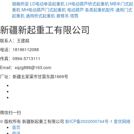
钢箱桥梁
LD电动单梁起重机
LH电动葫芦桥式起重机
MB半门式起
重机
MH电动葫芦门式起重机
电动葫芦
各类起重机配件
通用门式
起重机
通用桥式起重机
悬臂吊
塔筒
新疆新起重工有限公司
联系人：王建超
电话：18196112088
传真：0994-5713111
Email：xqzg888@163.com
厂址：新疆五家渠市甘莫东路1669号
微信扫一扫
© 版权所有 新疆新起重工有限公司
新ICP备2022000744号-1
爱优网络
首页
电话