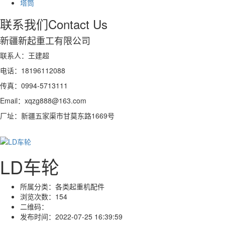
塔筒
联系我们
Contact Us
新疆新起重工有限公司
联系人：王建超
电话：18196112088
传真：0994-5713111
Email：xqzg888@163.com
厂址：新疆五家渠市甘莫东路1669号
LD车轮
所属分类：
各类起重机配件
浏览次数：
154
二维码：
发布时间：
2022-07-25 16:39:59