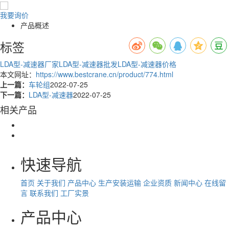
我要询价
产品概述
标签
LDA型-减速器厂家
LDA型-减速器批发
LDA型-减速器价格
本文网址：
https://www.bestcrane.cn/product/774.html
上一篇：
车轮组
2022-07-25
下一篇：
LDA型-减速器
2022-07-25
相关产品
快速导航
首页
关于我们
产品中心
生产安装运输
企业资质
新闻中心
在线留
言
联系我们
工厂实景
产品中心