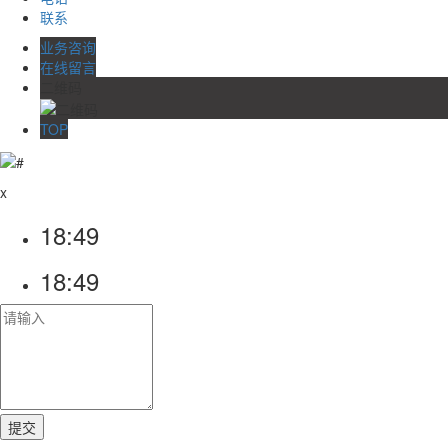
联系
业务咨询
在线留言
二维码
TOP
x
18:49
18:49