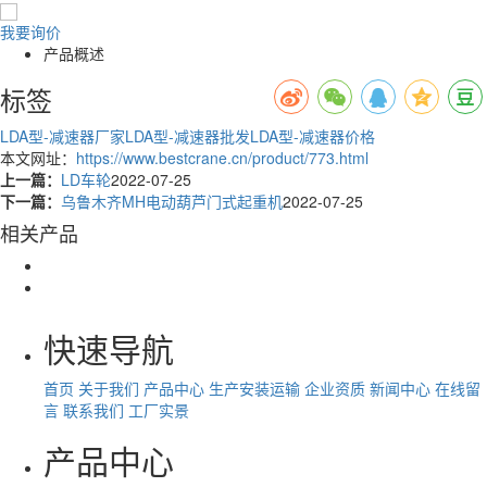
我要询价
产品概述
标签
LDA型-减速器厂家
LDA型-减速器批发
LDA型-减速器价格
本文网址：
https://www.bestcrane.cn/product/773.html
上一篇：
LD车轮
2022-07-25
下一篇：
乌鲁木齐MH电动葫芦门式起重机
2022-07-25
相关产品
快速导航
首页
关于我们
产品中心
生产安装运输
企业资质
新闻中心
在线留
言
联系我们
工厂实景
产品中心