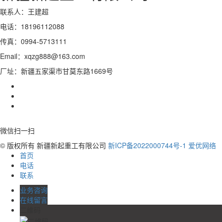
联系人：王建超
电话：18196112088
传真：0994-5713111
Email：xqzg888@163.com
厂址：新疆五家渠市甘莫东路1669号
微信扫一扫
© 版权所有 新疆新起重工有限公司
新ICP备2022000744号-1
爱优网络
首页
电话
联系
业务咨询
在线留言
二维码