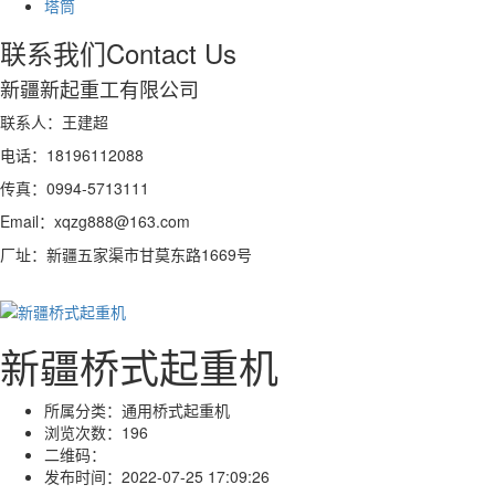
塔筒
联系我们
Contact Us
新疆新起重工有限公司
联系人：王建超
电话：18196112088
传真：0994-5713111
Email：xqzg888@163.com
厂址：新疆五家渠市甘莫东路1669号
新疆桥式起重机
所属分类：
通用桥式起重机
浏览次数：
196
二维码：
发布时间：
2022-07-25 17:09:26