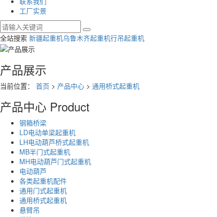
联系我们
工厂实景
全站搜索
新疆起重机
乌鲁木齐起重机
行吊起重机
产品展示
当前位置：
首页
>
产品中心
>
通用桥式起重机
产品中心
Product
钢箱桥梁
LD电动单梁起重机
LH电动葫芦桥式起重机
MB半门式起重机
MH电动葫芦门式起重机
电动葫芦
各类起重机配件
通用门式起重机
通用桥式起重机
悬臂吊