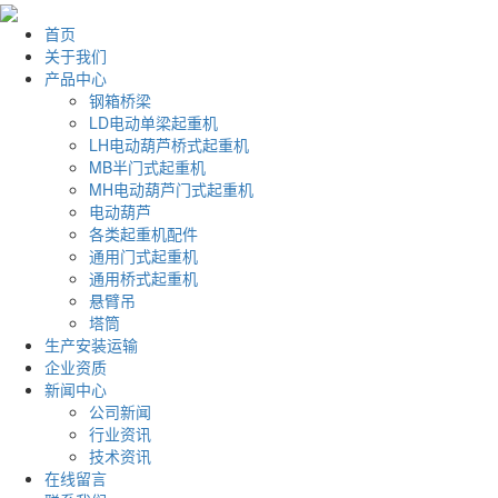
首页
关于我们
产品中心
钢箱桥梁
LD电动单梁起重机
LH电动葫芦桥式起重机
MB半门式起重机
MH电动葫芦门式起重机
电动葫芦
各类起重机配件
通用门式起重机
通用桥式起重机
悬臂吊
塔筒
生产安装运输
企业资质
新闻中心
公司新闻
行业资讯
技术资讯
在线留言