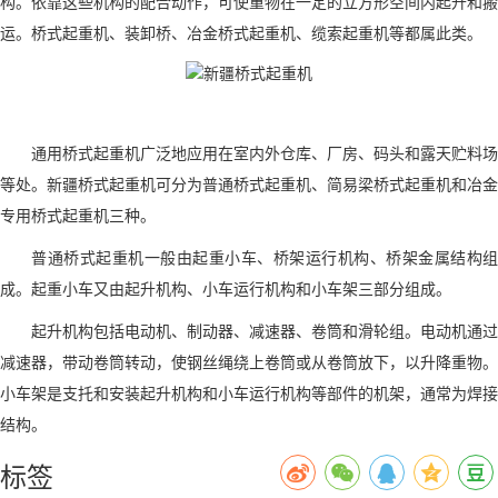
构。依靠这些机构的配合动作，可使重物在一定的立方形空间内起升和搬
运。桥式起重机、装卸桥、冶金桥式起重机、缆索起重机等都属此类。
通用桥式起重机广泛地应用在室内外仓库、厂房、码头和露天贮料场
等处。
新疆
桥式起重机可分为普通桥式起重机、简易梁桥式起重机和冶金
专用桥式起重机三种。
普通桥式起重机一般由起重小车、桥架运行机构、桥架金属结构组
成。起重小车又由起升机构、小车运行机构和小车架三部分组成。
起升机构包括电动机、制动器、减速器、卷筒和滑轮组。电动机通过
减速器，带动卷筒转动，使钢丝绳绕上卷筒或从卷筒放下，以升降重物。
小车架是支托和安装起升机构和小车运行机构等部件的机架，通常为焊接
结构。
标签