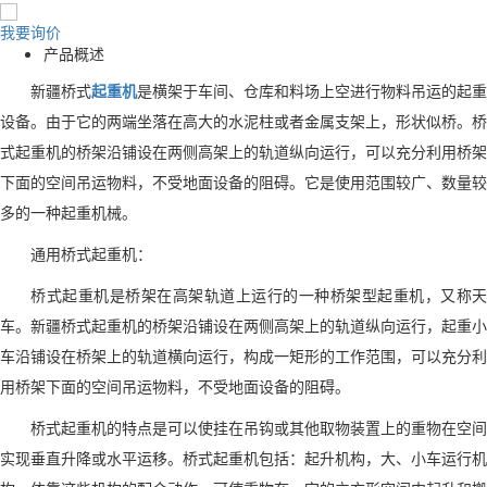
我要询价
产品概述
新疆桥式
起重机
是横架于车间、仓库和料场上空进行物料吊运的起重
设备。由于它的两端坐落在高大的水泥柱或者金属支架上，形状似桥。桥
式起重机的桥架沿铺设在两侧高架上的轨道纵向运行，可以充分利用桥架
下面的空间吊运物料，不受地面设备的阻碍。它是使用范围较广、数量较
多的一种起重机械。
通用桥式起重机：
桥式起重机是桥架在高架轨道上运行的一种桥架型起重机，又称天
车。
新疆
桥式起重机的桥架沿铺设在两侧高架上的轨道纵向运行，起重小
车沿铺设在桥架上的轨道横向运行，构成一矩形的工作范围，可以充分利
用桥架下面的空间吊运物料，不受地面设备的阻碍。
桥式起重机的特点是可以使挂在吊钩或其他取物装置上的重物在空间
实现垂直升降或水平运移。桥式起重机包括：起升机构，大、小车运行机