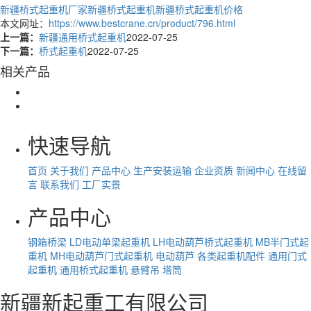
新疆桥式起重机厂家
新疆桥式起重机
新疆桥式起重机价格
本文网址：
https://www.bestcrane.cn/product/796.html
上一篇：
新疆通用桥式起重机
2022-07-25
下一篇：
桥式起重机
2022-07-25
相关产品
快速导航
首页
关于我们
产品中心
生产安装运输
企业资质
新闻中心
在线留
言
联系我们
工厂实景
产品中心
钢箱桥梁
LD电动单梁起重机
LH电动葫芦桥式起重机
MB半门式起
重机
MH电动葫芦门式起重机
电动葫芦
各类起重机配件
通用门式
起重机
通用桥式起重机
悬臂吊
塔筒
新疆新起重工有限公司