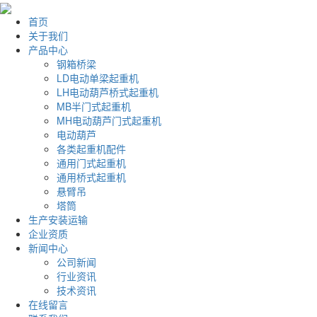
首页
关于我们
产品中心
钢箱桥梁
LD电动单梁起重机
LH电动葫芦桥式起重机
MB半门式起重机
MH电动葫芦门式起重机
电动葫芦
各类起重机配件
通用门式起重机
通用桥式起重机
悬臂吊
塔筒
生产安装运输
企业资质
新闻中心
公司新闻
行业资讯
技术资讯
在线留言