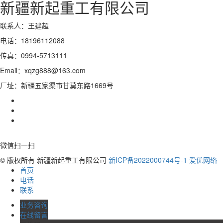
新疆新起重工有限公司
联系人：王建超
电话：18196112088
传真：0994-5713111
Email：xqzg888@163.com
厂址：新疆五家渠市甘莫东路1669号
微信扫一扫
© 版权所有 新疆新起重工有限公司
新ICP备2022000744号-1
爱优网络
首页
电话
联系
业务咨询
在线留言