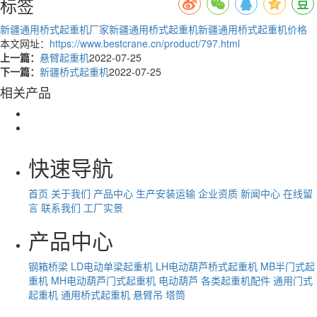
标签
新疆通用桥式起重机厂家
新疆通用桥式起重机
新疆通用桥式起重机价格
本文网址：
https://www.bestcrane.cn/product/797.html
上一篇：
悬臂起重机
2022-07-25
下一篇：
新疆桥式起重机
2022-07-25
相关产品
快速导航
首页
关于我们
产品中心
生产安装运输
企业资质
新闻中心
在线留
言
联系我们
工厂实景
产品中心
钢箱桥梁
LD电动单梁起重机
LH电动葫芦桥式起重机
MB半门式起
重机
MH电动葫芦门式起重机
电动葫芦
各类起重机配件
通用门式
起重机
通用桥式起重机
悬臂吊
塔筒