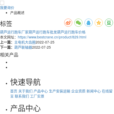
我要询价
产品概述
标签
葫芦运行跑车厂家
葫芦运行跑车批发
葫芦运行跑车价格
本文网址：
https://www.bestcrane.cn/product/829.html
上一篇：
主电机大齿圈
2022-07-25
下一篇：
葫芦联轴器
2022-07-25
相关产品
快速导航
首页
关于我们
产品中心
生产安装运输
企业资质
新闻中心
在线留
言
联系我们
工厂实景
产品中心