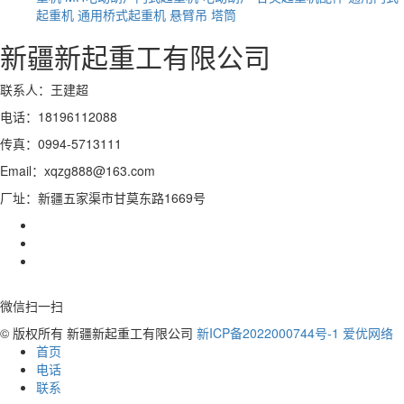
起重机
通用桥式起重机
悬臂吊
塔筒
新疆新起重工有限公司
联系人：王建超
电话：18196112088
传真：0994-5713111
Email：xqzg888@163.com
厂址：新疆五家渠市甘莫东路1669号
微信扫一扫
© 版权所有 新疆新起重工有限公司
新ICP备2022000744号-1
爱优网络
首页
电话
联系