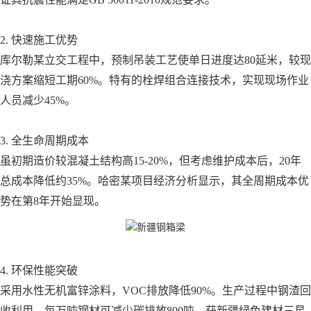
2. 快速施工优势
库尔勒某立交工程中，预制吊装工艺使单日进度达80延米，较现
浇方案缩短工期60%。特有的栓焊组合连接技术，实现现场作业
人员减少45%。
3. 全生命周期成本
虽初期造价较混凝土结构高15-20%，但考虑维护成本后，20年
总成本降低约35%。哈密某项目经济分析显示，其全周期成本优
势在第8年开始显现。
4. 环保性能突破
采用水性无机富锌涂料，VOC排放降低90%。生产过程中钢渣回
收利用，每万吨钢材可减少碳排放800吨，获新疆绿色建材三星