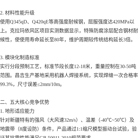
2. 材料性能升级
使用Q345qD、Q420qE等高强度耐候钢，屈服强度达420MPa以
上。克拉玛依风区项目实测数据显示，特殊防腐涂层配合钢材耐
候性，使使用寿命延长至80年，维护周期较传统结构延长3倍。
3. 模块化制造标准
实行分段预制工艺，标准节段长度12-18米，重量控制在30-50吨
范围。昌吉生产基地采用机器人焊接系统，实现焊缝一次合格率
99.3%，尺寸误差≤2mm/10m。
二、五大核心竞争优势
1. 地形适应能力
针对新疆特有的强风（大风速32m/s）、温差（-40℃~50℃）及
地震带（8度设防）条件，产品通过1:1缩尺模型振动台试验，验
证其抗震性能满足GB 50011-2010规范要求。