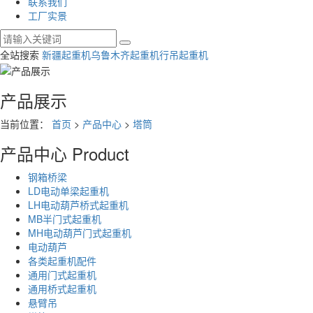
联系我们
工厂实景
全站搜索
新疆起重机
乌鲁木齐起重机
行吊起重机
产品展示
当前位置：
首页
>
产品中心
>
塔筒
产品中心
Product
钢箱桥梁
LD电动单梁起重机
LH电动葫芦桥式起重机
MB半门式起重机
MH电动葫芦门式起重机
电动葫芦
各类起重机配件
通用门式起重机
通用桥式起重机
悬臂吊