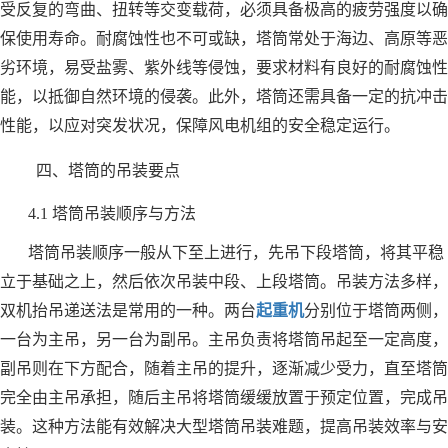
受反复的弯曲、扭转等交变载荷，必须具备极高的疲劳强度以确
保使用寿命。耐腐蚀性也不可或缺，塔筒常处于海边、高原等恶
劣环境，易受盐雾、紫外线等侵蚀，要求材料有良好的耐腐蚀性
能，以抵御自然环境的侵袭。此外，塔筒还需具备一定的抗冲击
性能，以应对突发状况，保障风电机组的安全稳定运行。
四、塔筒的吊装要点
4.1 塔筒吊装顺序与方法
塔筒吊装顺序一般从下至上进行，先吊下段塔筒，将其平稳
立于基础之上，然后依次吊装中段、上段塔筒。吊装方法多样，
双机抬吊递送法是常用的一种。两台
起重机
分别位于塔筒两侧，
一台为主吊，另一台为副吊。主吊负责将塔筒吊起至一定高度，
副吊则在下方配合，随着主吊的提升，逐渐减少受力，直至塔筒
完全由主吊承担，随后主吊将塔筒缓缓放置于预定位置，完成吊
装。这种方法能有效解决大型塔筒吊装难题，提高吊装效率与安