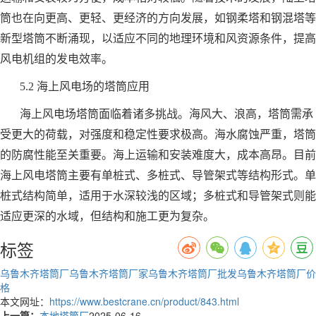
筒也在向更高、更轻、更经济的方向发展，如钢柔塔和钢混塔等
新型塔筒不断涌现，以适应不同的地理环境和风资源条件，提高
风电机组的发电效率。
5.2 海上风电场的塔筒应用
海上风电场塔筒面临着诸多挑战。海风大、浪高，塔筒需承
受更大的荷载，对强度和稳定性要求极高。海水腐蚀严重，塔筒
的防腐性能至关重要。海上运输和安装难度大，成本高昂。目前
海上风电塔筒主要有单桩式、多桩式、导管架式等结构形式。单
桩式结构简单，适用于水深较浅的区域；多桩式和导管架式则能
适应更深的水域，但结构和施工更为复杂。
标签
乌鲁木齐塔筒厂
乌鲁木齐塔筒厂家
乌鲁木齐塔筒厂批发
乌鲁木齐塔筒厂价
格
本文网址：
https://www.bestcrane.cn/product/843.html
上一篇：
本地塔筒厂
2025-06-16