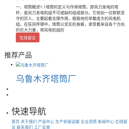
一、塔筒概述1.1塔筒的定义与作用塔筒，即风力发电的塔
杆，是风力发电机组不可或缺的组成部分。它宛如一位默默坚
守的巨人，主要起着支撑作用，稳稳地托举着庞大的风电机
组。在狂风呼啸中，塔筒以坚实的身躯，承受着来自各个方向
的巨大力量，将风电机组的
在线留言
推荐产品
乌鲁木齐塔筒厂
快速导航
首页
关于我们
产品中心
生产安装运输
企业资质
新闻中心
在线留
言
联系我们
工厂实景