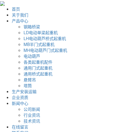
首页
关于我们
产品中心
钢箱桥梁
LD电动单梁起重机
LH电动葫芦桥式起重机
MB半门式起重机
MH电动葫芦门式起重机
电动葫芦
各类起重机配件
通用门式起重机
通用桥式起重机
悬臂吊
塔筒
生产安装运输
企业资质
新闻中心
公司新闻
行业资讯
技术资讯
在线留言