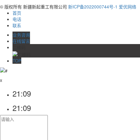
© 版权所有 新疆新起重工有限公司
新ICP备2022000744号-1
爱优网络
首页
电话
联系
业务咨询
在线留言
二维码
TOP
x
21:09
21:09