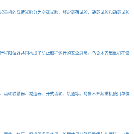
起重机的载荷试验分为空载试验、额定载荷试验、静载试验和动载试验
行程限位器共同构成了防止超程运行的安全屏障。乌鲁木齐起重机在设
、齿轮联轴器、减速器、开式齿轮、轨道等。乌鲁木齐起重机使用单位
、弯曲、挤压、摩擦等多重作用，长期使用必然导致疲劳和磨损。乌鲁