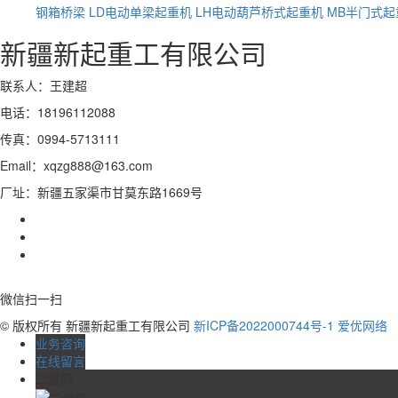
钢箱桥梁
LD电动单梁起重机
LH电动葫芦桥式起重机
MB半门式起
新疆新起重工有限公司
联系人：王建超
电话：18196112088
传真：0994-5713111
Email：xqzg888@163.com
厂址：新疆五家渠市甘莫东路1669号
微信扫一扫
© 版权所有 新疆新起重工有限公司
新ICP备2022000744号-1
爱优网络
业务咨询
在线留言
二维码