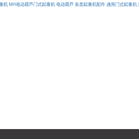
重机
MH电动葫芦门式起重机
电动葫芦
各类起重机配件
通用门式起重机