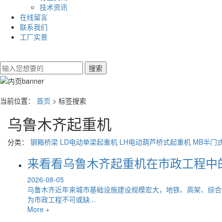
技术资讯
在线留言
联系我们
工厂实景
当前位置：
首页
> 标签搜索
乌鲁木齐起重机
分类：
钢箱桥梁
LD电动单梁起重机
LH电动葫芦桥式起重机
MB半门
来看看乌鲁木齐起重机在市政工程中
2026-08-05
乌鲁木齐近年来城市基础设施建设规模宏大，地铁、高架、综合
为市政工程不可或缺...
More +