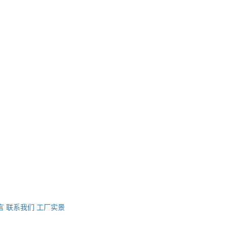
言
联系我们
工厂实景