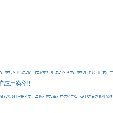
式起重机
MH电动葫芦门式起重机
电动葫芦
各类起重机配件
通用门式起重
的应用案例！
管廊等项目层出不穷。乌鲁木齐起重机在这些工程中承担着预制构件吊装