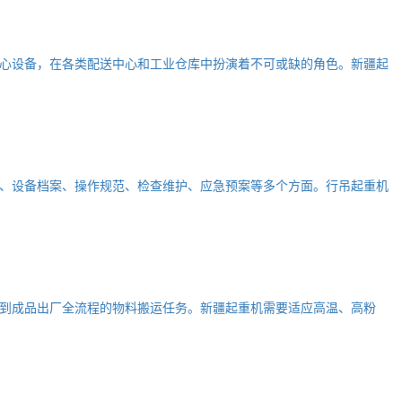
心设备，在各类配送中心和工业仓库中扮演着不可或缺的角色。新疆起
、设备档案、操作规范、检查维护、应急预案等多个方面。行吊起重机
到成品出厂全流程的物料搬运任务。新疆起重机需要适应高温、高粉