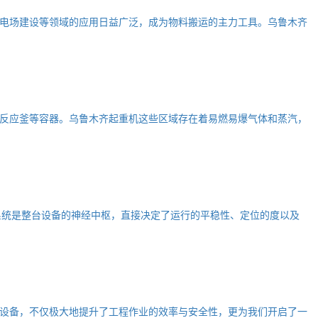
电场建设等领域的应用日益广泛，成为物料搬运的主力工具。乌鲁木齐
反应釜等容器。乌鲁木齐起重机这些区域存在着易燃易爆气体和蒸汽，
系统是整台设备的神经中枢，直接决定了运行的平稳性、定位的度以及
设备，不仅极大地提升了工程作业的效率与安全性，更为我们开启了一