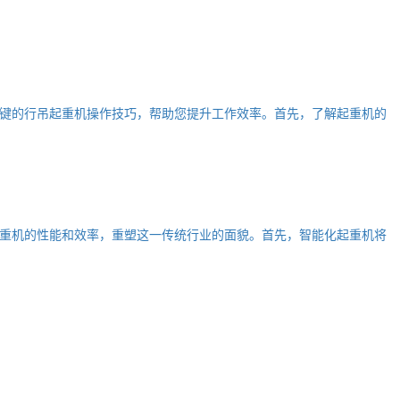
键的行吊起重机操作技巧，帮助您提升工作效率。首先，了解起重机的
重机的性能和效率，重塑这一传统行业的面貌。首先，智能化起重机将