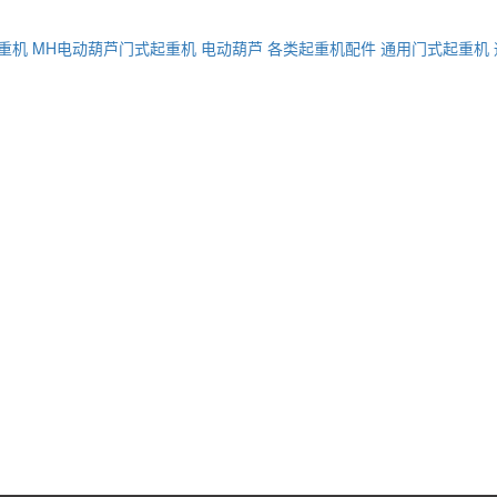
重机
MH电动葫芦门式起重机
电动葫芦
各类起重机配件
通用门式起重机