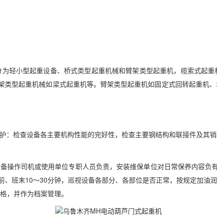
分为轻小型起重设备、桥式类型起重机械和臂架类型起重机，缆索式起重
架类型起重机械如梁式起重机等。臂架类型起重机如固定式回转起重机、
维护：检查设备各主要机构性能的完好性，检查主要钢结构和联接件及其
设备操作司机或使用单位专职人员负责，安装维保单位对日常保养内容负
前、班末10～30分钟，巡视设备各部分、各部位是否正常，按规定加油
格，并作为档案管理。