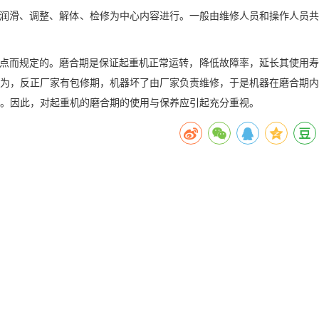
、润滑、调整、解体、检修为中心内容进行。一般由维修人员和操作人员共
特点而规定的。磨合期是保证起重机正常运转，降低故障率，延长其使用
为，反正厂家有包修期，机器坏了由厂家负责维修，于是机器在磨合期内
。因此，对起重机的磨合期的使用与保养应引起充分重视。