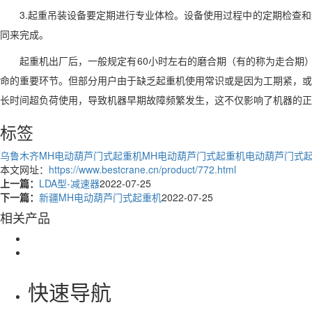
3.起重吊装设备要定期进行专业体检。设备使用过程中的定期检查
同来完成。
起重机出厂后，一般规定有60小时左右的磨合期（有的称为走合期
命的重要环节。但部分用户由于缺乏起重机使用常识或是因为工期紧，或
长时间超负荷使用，导致机器早期故障频繁发生，这不仅影响了机器的正
标签
乌鲁木齐MH电动葫芦门式起重机
MH电动葫芦门式起重机
电动葫芦门式
本文网址：
https://www.bestcrane.cn/product/772.html
上一篇：
LDA型-减速器
2022-07-25
下一篇：
新疆MH电动葫芦门式起重机
2022-07-25
相关产品
快速导航