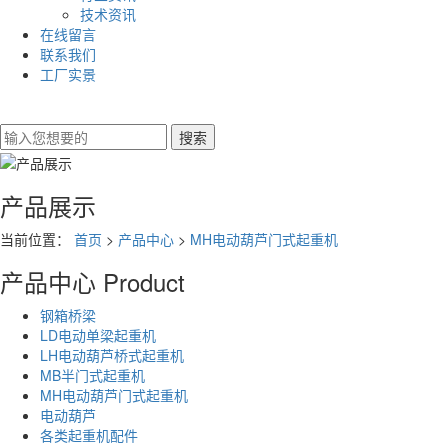
技术资讯
在线留言
联系我们
工厂实景
产品展示
当前位置：
首页
>
产品中心
>
MH电动葫芦门式起重机
产品中心
Product
钢箱桥梁
LD电动单梁起重机
LH电动葫芦桥式起重机
MB半门式起重机
MH电动葫芦门式起重机
电动葫芦
各类起重机配件