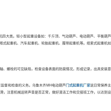
机四大类。轻小型起重设备如：千斤顶、气动葫芦、电动葫芦、平衡葫
塔式起重机、汽车起重机、轮胎起重机、履带起重机等。缆索式起重机
销轴、螺栓的可见缺陷，检查设备表面的防腐情况，形成记录，出具安装意
有监督和检查的义务。
乌鲁木齐
MH电动葫芦
门式起重机厂家
说日常保养
润滑，注意机械运转声音是否正常，做好清洁工作和交接班工作，以达到设