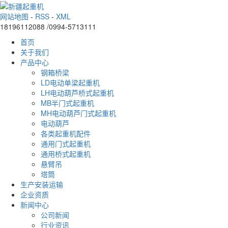
网站地图
-
RSS
-
XML
18196112088 /0994-5713111
首页
关于我们
产品中心
钢箱桥梁
LD电动单梁起重机
LH电动葫芦桥式起重机
MB半门式起重机
MH电动葫芦门式起重机
电动葫芦
各类起重机配件
通用门式起重机
通用桥式起重机
悬臂吊
塔筒
生产安装运输
企业资质
新闻中心
公司新闻
行业资讯