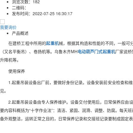
浏览次数：
182
二维码：
发布时间：
2022-07-25 16:30:17
我要询价
产品概述
在建桥工程中所用的
起重机
械，根据其构造和性能的不同，一般可
（又名平衡吊）、卷扬机等。乌鲁木齐MH
电动葫芦门式起重机
厂家说桥
升降机等。
使用保养
1.起重吊装设备出厂前，要做好身份记录。设备安装前安全检查和
见。
2.起重吊装设备由专人保养维护。设备交付使用后，日常保养应由
要内容科概括为“十字作业法”：清洁、紧固、润滑、调整、防腐。每天班
备外观整洁，运转正常之目的，日常保养记录和交接班记录要制成固定表