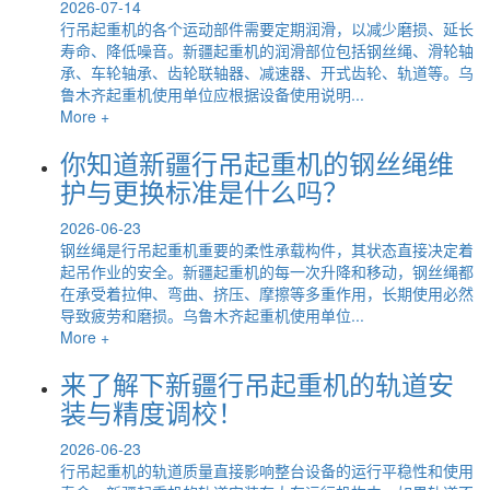
2026-07-14
行吊起重机的各个运动部件需要定期润滑，以减少磨损、延长
寿命、降低噪音。新疆起重机的润滑部位包括钢丝绳、滑轮轴
承、车轮轴承、齿轮联轴器、减速器、开式齿轮、轨道等。乌
鲁木齐起重机使用单位应根据设备使用说明...
More +
你知道新疆行吊起重机的钢丝绳维
护与更换标准是什么吗？
2026-06-23
钢丝绳是行吊起重机重要的柔性承载构件，其状态直接决定着
起吊作业的安全。新疆起重机的每一次升降和移动，钢丝绳都
在承受着拉伸、弯曲、挤压、摩擦等多重作用，长期使用必然
导致疲劳和磨损。乌鲁木齐起重机使用单位...
More +
来了解下新疆行吊起重机的轨道安
装与精度调校！
2026-06-23
行吊起重机的轨道质量直接影响整台设备的运行平稳性和使用