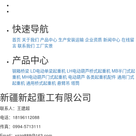
快速导航
首页
关于我们
产品中心
生产安装运输
企业资质
新闻中心
在线留
言
联系我们
工厂实景
产品中心
钢箱桥梁
LD电动单梁起重机
LH电动葫芦桥式起重机
MB半门式起
重机
MH电动葫芦门式起重机
电动葫芦
各类起重机配件
通用门式
起重机
通用桥式起重机
悬臂吊
塔筒
新疆新起重工有限公司
联系人：王建超
电话：18196112088
传真：0994-5713111
Email：xqzg888@163.com