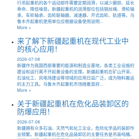
行吊起重机的各个运动部件需要定期润滑，以减少磨损、延长
寿命、降低噪音。新疆起重机的润滑部位包括钢丝绳、滑轮轴
承、车轮轴承、齿轮联轴器、减速器、开式齿轮、轨道等。乌
鲁木齐起重机使用单位应根据设备使用说明...
More +
来了解下新疆起重机在现代工业中
的核心应用！
2026-07-08
新疆作为我国西部重要的能源和制造业基地，各类工业设施的
建设和运行离不开起重设备的支撑。新疆起重机在矿山开采、
石油化工、风电场建设等领域的应用日益广泛，成为物料搬运
的主力工具。乌鲁木齐起重机市场随着首府...
More +
关于新疆起重机在危化品装卸区的
防爆应用！
2026-07-08
新疆拥有众多石油、天然气和化工企业，危险化学品的装卸作
业频繁。新疆起重机在危化品装卸区的主要任务是吊装吨桶、