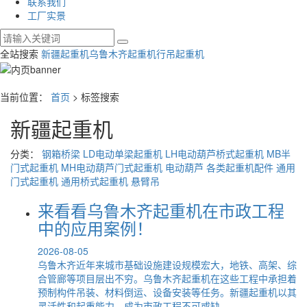
联系我们
工厂实景
全站搜索
新疆起重机
乌鲁木齐起重机
行吊起重机
当前位置：
首页
> 标签搜索
新疆起重机
分类：
钢箱桥梁
LD电动单梁起重机
LH电动葫芦桥式起重机
MB半
门式起重机
MH电动葫芦门式起重机
电动葫芦
各类起重机配件
通用
门式起重机
通用桥式起重机
悬臂吊
来看看乌鲁木齐起重机在市政工程
中的应用案例！
2026-08-05
乌鲁木齐近年来城市基础设施建设规模宏大，地铁、高架、综
合管廊等项目层出不穷。乌鲁木齐起重机在这些工程中承担着
预制构件吊装、材料倒运、设备安装等任务。新疆起重机以其
灵活性和起重能力，成为市政工程不可或缺...