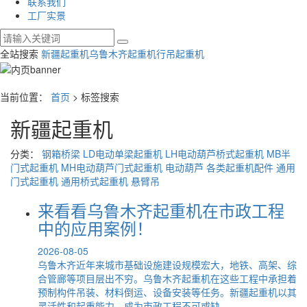
联系我们
工厂实景
全站搜索
新疆起重机
乌鲁木齐起重机
行吊起重机
当前位置：
首页
> 标签搜索
新疆起重机
分类：
钢箱桥梁
LD电动单梁起重机
LH电动葫芦桥式起重机
MB半
门式起重机
MH电动葫芦门式起重机
电动葫芦
各类起重机配件
通用
门式起重机
通用桥式起重机
悬臂吊
来看看乌鲁木齐起重机在市政工程
中的应用案例！
2026-08-05
乌鲁木齐近年来城市基础设施建设规模宏大，地铁、高架、综
合管廊等项目层出不穷。乌鲁木齐起重机在这些工程中承担着
预制构件吊装、材料倒运、设备安装等任务。新疆起重机以其
灵活性和起重能力，成为市政工程不可或缺...