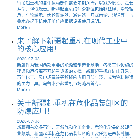
行吊起重机的各个运动部件需要定期润滑，以减少磨损、延长
寿命、降低噪音。新疆起重机的润滑部位包括钢丝绳、滑轮轴
承、车轮轴承、齿轮联轴器、减速器、开式齿轮、轨道等。乌
鲁木齐起重机使用单位应根据设备使用说明...
More +
来了解下新疆起重机在现代工业中
的核心应用！
2026-07-08
新疆作为我国西部重要的能源和制造业基地，各类工业设施的
建设和运行离不开起重设备的支撑。新疆起重机在矿山开采、
石油化工、风电场建设等领域的应用日益广泛，成为物料搬运
的主力工具。乌鲁木齐起重机市场随着首府...
More +
关于新疆起重机在危化品装卸区的
防爆应用！
2026-07-08
新疆拥有众多石油、天然气和化工企业，危险化学品的装卸作
业频繁。新疆起重机在危化品装卸区的主要任务是吊装吨桶、