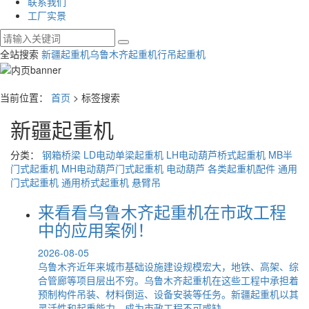
联系我们
工厂实景
全站搜索
新疆起重机
乌鲁木齐起重机
行吊起重机
当前位置：
首页
> 标签搜索
新疆起重机
分类：
钢箱桥梁
LD电动单梁起重机
LH电动葫芦桥式起重机
MB半
门式起重机
MH电动葫芦门式起重机
电动葫芦
各类起重机配件
通用
门式起重机
通用桥式起重机
悬臂吊
来看看乌鲁木齐起重机在市政工程
中的应用案例！
2026-08-05
乌鲁木齐近年来城市基础设施建设规模宏大，地铁、高架、综
合管廊等项目层出不穷。乌鲁木齐起重机在这些工程中承担着
预制构件吊装、材料倒运、设备安装等任务。新疆起重机以其
灵活性和起重能力，成为市政工程不可或缺...