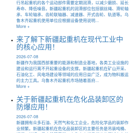
行吊起重机的各个运动部件需要定期润滑，以减少磨损、延长
寿命、降低噪音。新疆起重机的润滑部位包括钢丝绳、滑轮轴
承、车轮轴承、齿轮联轴器、减速器、开式齿轮、轨道等。乌
鲁木齐起重机使用单位应根据设备使用说明...
More +
来了解下新疆起重机在现代工业中
的核心应用！
2026-07-08
新疆作为我国西部重要的能源和制造业基地，各类工业设施的
建设和运行离不开起重设备的支撑。新疆起重机在矿山开采、
石油化工、风电场建设等领域的应用日益广泛，成为物料搬运
的主力工具。乌鲁木齐起重机市场随着首府...
More +
关于新疆起重机在危化品装卸区的
防爆应用！
2026-07-08
新疆拥有众多石油、天然气和化工企业，危险化学品的装卸作
业频繁。新疆起重机在危化品装卸区的主要任务是吊装吨桶、