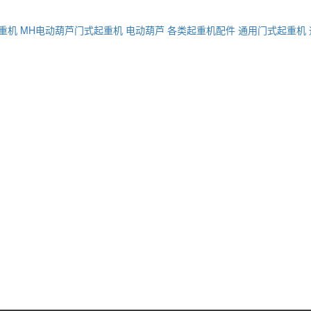
重机
MH电动葫芦门式起重机
电动葫芦
各类起重机配件
通用门式起重机