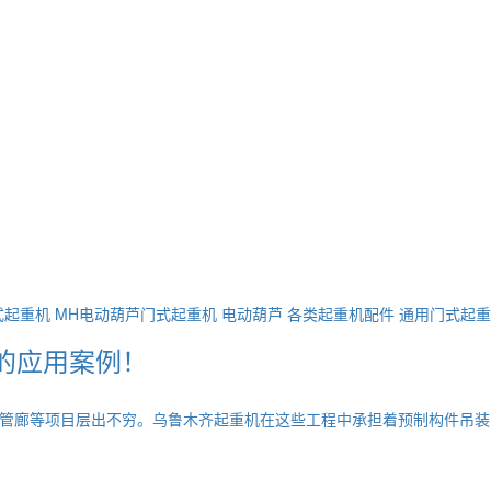
式起重机
MH电动葫芦门式起重机
电动葫芦
各类起重机配件
通用门式起重
的应用案例！
管廊等项目层出不穷。乌鲁木齐起重机在这些工程中承担着预制构件吊装