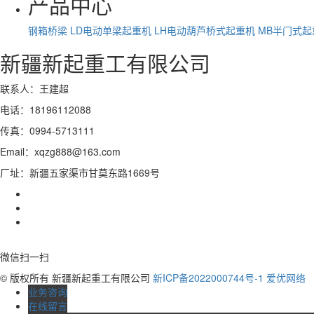
产品中心
钢箱桥梁
LD电动单梁起重机
LH电动葫芦桥式起重机
MB半门式起
新疆新起重工有限公司
联系人：王建超
电话：18196112088
传真：0994-5713111
Email：xqzg888@163.com
厂址：新疆五家渠市甘莫东路1669号
微信扫一扫
© 版权所有 新疆新起重工有限公司
新ICP备2022000744号-1
爱优网络
业务咨询
在线留言