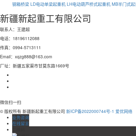
钢箱桥梁
LD电动单梁起重机
LH电动葫芦桥式起重机
MB半门式起
新疆新起重工有限公司
联系人：王建超
电话：18196112088
传真：0994-5713111
Email：xqzg888@163.com
厂址：新疆五家渠市甘莫东路1669号
微信扫一扫
© 版权所有 新疆新起重工有限公司
新ICP备2022000744号-1
爱优网络
业务咨询
在线留言
二维码