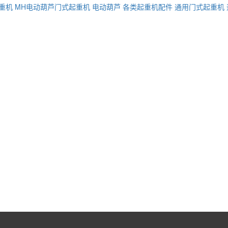
重机
MH电动葫芦门式起重机
电动葫芦
各类起重机配件
通用门式起重机