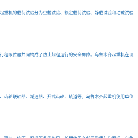
起重机的载荷试验分为空载试验、额定载荷试验、静载试验和动载试验
行程限位器共同构成了防止超程运行的安全屏障。乌鲁木齐起重机在设
、齿轮联轴器、减速器、开式齿轮、轨道等。乌鲁木齐起重机使用单位
、弯曲、挤压、摩擦等多重作用，长期使用必然导致疲劳和磨损。乌鲁