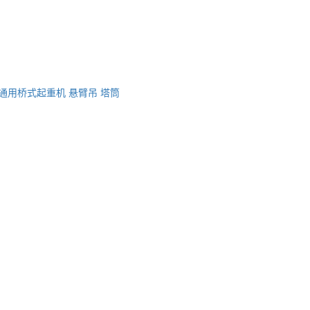
通用桥式起重机
悬臂吊
塔筒