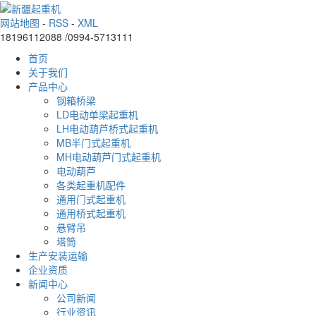
网站地图
-
RSS
-
XML
18196112088 /0994-5713111
首页
关于我们
产品中心
钢箱桥梁
LD电动单梁起重机
LH电动葫芦桥式起重机
MB半门式起重机
MH电动葫芦门式起重机
电动葫芦
各类起重机配件
通用门式起重机
通用桥式起重机
悬臂吊
塔筒
生产安装运输
企业资质
新闻中心
公司新闻
行业资讯