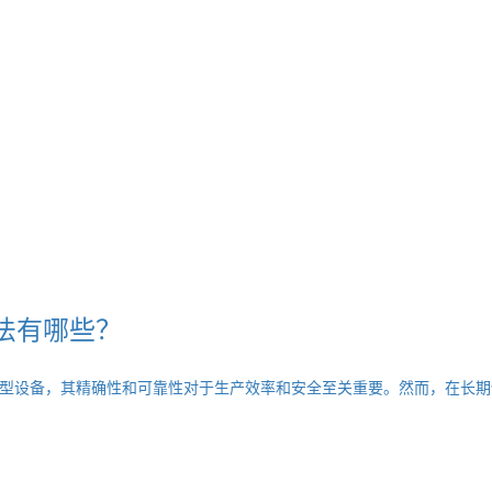
法有哪些？
型设备，其精确性和可靠性对于生产效率和安全至关重要。然而，在长期