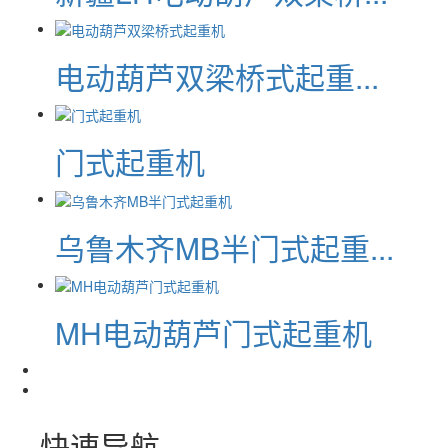
电动葫芦双梁桥式起重...
门式起重机
乌鲁木齐MB半门式起重...
MH电动葫芦门式起重机
快速导航