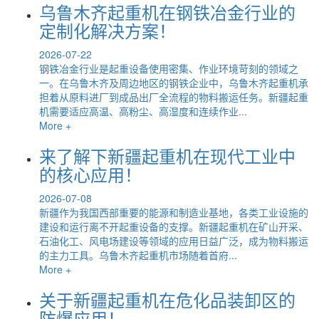
乌鲁木齐起重机在钢铁冶金行业的
定制化解决方案！
2026-07-22
钢铁冶金行业是起重设备使用密集、作业环境苛刻的领域之
一。在乌鲁木齐及周边地区的钢铁企业中，乌鲁木齐起重机承
担着从原料进厂到成品出厂全流程的物料搬运任务。新疆起重
机需要适应高温、高粉尘、高湿度和连续作业...
More +
来了解下新疆起重机在现代工业中
的核心应用！
2026-07-08
新疆作为我国西部重要的能源和制造业基地，各类工业设施的
建设和运行离不开起重设备的支撑。新疆起重机在矿山开采、
石油化工、风电场建设等领域的应用日益广泛，成为物料搬运
的主力工具。乌鲁木齐起重机市场随着首府...
More +
关于新疆起重机在危化品装卸区的
防爆应用！