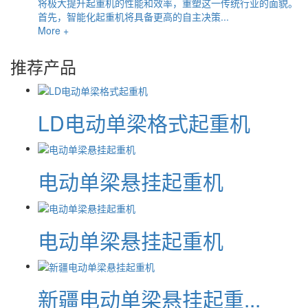
将极大提升起重机的性能和效率，重塑这一传统行业的面貌。
首先，智能化起重机将具备更高的自主决策...
More +
推荐产品
LD电动单梁格式起重机
电动单梁悬挂起重机
电动单梁悬挂起重机
新疆电动单梁悬挂起重...