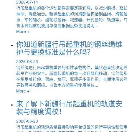
2026-07-14
行吊起重机的各个运动部件需要定期润滑，以减少磨损、延长
寿命、降低噪音。新疆起重机的润滑部位包括钢丝绳、滑轮轴
承、车轮轴承、齿轮联轴器、减速器、开式齿轮、轨道等。乌
鲁木齐起重机使用单位应根据设备使用说明...
More +
你知道新疆行吊起重机的钢丝绳维
护与更换标准是什么吗？
2026-06-23
钢丝绳是行吊起重机重要的柔性承载构件，其状态直接决定着
起吊作业的安全。新疆起重机的每一次升降和移动，钢丝绳都
在承受着拉伸、弯曲、挤压、摩擦等多重作用，长期使用必然
导致疲劳和磨损。乌鲁木齐起重机使用单位...
More +
来了解下新疆行吊起重机的轨道安
装与精度调校！
2026-06-23
行吊起重机的轨道质量直接影响整台设备的运行平稳性和使用