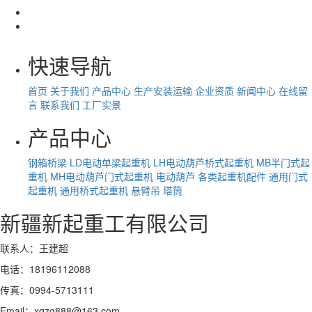
快速导航
首页
关于我们
产品中心
生产安装运输
企业资质
新闻中心
在线留
言
联系我们
工厂实景
产品中心
钢箱桥梁
LD电动单梁起重机
LH电动葫芦桥式起重机
MB半门式起
重机
MH电动葫芦门式起重机
电动葫芦
各类起重机配件
通用门式
起重机
通用桥式起重机
悬臂吊
塔筒
新疆新起重工有限公司
联系人：王建超
电话：18196112088
传真：0994-5713111
Email：xqzg888@163.com