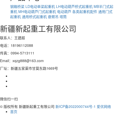
钢箱桥梁
LD电动单梁起重机
LH电动葫芦桥式起重机
MB半门式起
重机
MH电动葫芦门式起重机
电动葫芦
各类起重机配件
通用门式
起重机
通用桥式起重机
悬臂吊
塔筒
新疆新起重工有限公司
联系人：王建超
电话：18196112088
传真：0994-5713111
Email：xqzg888@163.com
厂址：新疆五家渠市甘莫东路1669号
微信扫一扫
© 版权所有 新疆新起重工有限公司
新ICP备2022000744号-1
爱优网络
首页