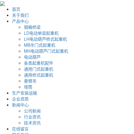
首页
关于我们
产品中心
钢箱桥梁
LD电动单梁起重机
LH电动葫芦桥式起重机
MB半门式起重机
MH电动葫芦门式起重机
电动葫芦
各类起重机配件
通用门式起重机
通用桥式起重机
悬臂吊
塔筒
生产安装运输
企业资质
新闻中心
公司新闻
行业资讯
技术资讯
在线留言