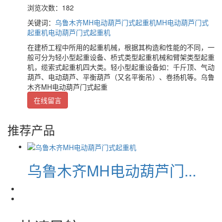
浏览次数：182
关键词：
乌鲁木齐MH电动葫芦门式起重机
MH电动葫芦门式
起重机
电动葫芦门式起重机
在建桥工程中所用的起重机械，根据其构造和性能的不同，一
般可分为轻小型起重设备、桥式类型起重机械和臂架类型起重
机，缆索式起重机四大类。轻小型起重设备如：千斤顶、气动
葫芦、电动葫芦、平衡葫芦（又名平衡吊）、卷扬机等。乌鲁
木齐MH电动葫芦门式起重
在线留言
推荐产品
乌鲁木齐MH电动葫芦门...