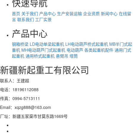
快速导航
首页
关于我们
产品中心
生产安装运输
企业资质
新闻中心
在线留
言
联系我们
工厂实景
产品中心
钢箱桥梁
LD电动单梁起重机
LH电动葫芦桥式起重机
MB半门式起
重机
MH电动葫芦门式起重机
电动葫芦
各类起重机配件
通用门式
起重机
通用桥式起重机
悬臂吊
塔筒
新疆新起重工有限公司
联系人：王建超
电话：18196112088
传真：0994-5713111
Email：xqzg888@163.com
厂址：新疆五家渠市甘莫东路1669号