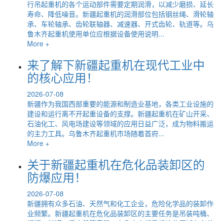
行吊起重机的各个运动部件需要定期润滑，以减少磨损、延长
寿命、降低噪音。新疆起重机的润滑部位包括钢丝绳、滑轮轴
承、车轮轴承、齿轮联轴器、减速器、开式齿轮、轨道等。乌
鲁木齐起重机使用单位应根据设备使用说明...
More +
来了解下新疆起重机在现代工业中
的核心应用！
2026-07-08
新疆作为我国西部重要的能源和制造业基地，各类工业设施的
建设和运行离不开起重设备的支撑。新疆起重机在矿山开采、
石油化工、风电场建设等领域的应用日益广泛，成为物料搬运
的主力工具。乌鲁木齐起重机市场随着首府...
More +
关于新疆起重机在危化品装卸区的
防爆应用！
2026-07-08
新疆拥有众多石油、天然气和化工企业，危险化学品的装卸作
业频繁。新疆起重机在危化品装卸区的主要任务是吊装吨桶、