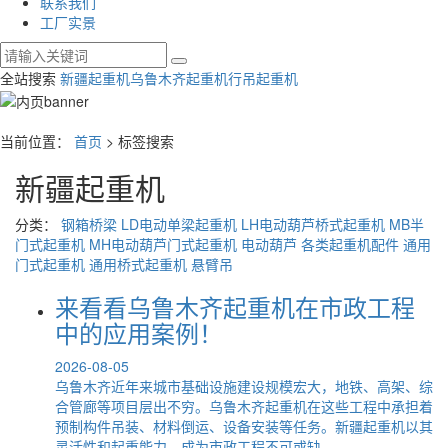
联系我们
工厂实景
全站搜索
新疆起重机
乌鲁木齐起重机
行吊起重机
当前位置：
首页
> 标签搜索
新疆起重机
分类：
钢箱桥梁
LD电动单梁起重机
LH电动葫芦桥式起重机
MB半
门式起重机
MH电动葫芦门式起重机
电动葫芦
各类起重机配件
通用
门式起重机
通用桥式起重机
悬臂吊
来看看乌鲁木齐起重机在市政工程
中的应用案例！
2026-08-05
乌鲁木齐近年来城市基础设施建设规模宏大，地铁、高架、综
合管廊等项目层出不穷。乌鲁木齐起重机在这些工程中承担着
预制构件吊装、材料倒运、设备安装等任务。新疆起重机以其
灵活性和起重能力，成为市政工程不可或缺...