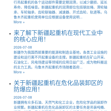
行吊起重机的各个运动部件需要定期润滑，以减少磨损、延长
寿命、降低噪音。新疆起重机的润滑部位包括钢丝绳、滑轮轴
承、车轮轴承、齿轮联轴器、减速器、开式齿轮、轨道等。乌
鲁木齐起重机使用单位应根据设备使用说明...
More +
来了解下新疆起重机在现代工业中
的核心应用！
2026-07-08
新疆作为我国西部重要的能源和制造业基地，各类工业设施的
建设和运行离不开起重设备的支撑。新疆起重机在矿山开采、
石油化工、风电场建设等领域的应用日益广泛，成为物料搬运
的主力工具。乌鲁木齐起重机市场随着首府...
More +
关于新疆起重机在危化品装卸区的
防爆应用！
2026-07-08
新疆拥有众多石油、天然气和化工企业，危险化学品的装卸作
业频繁。新疆起重机在危化品装卸区的主要任务是吊装吨桶、