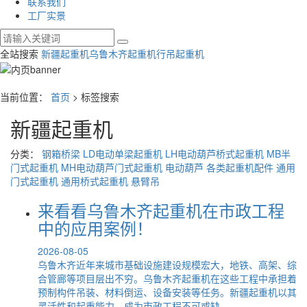
联系我们
工厂实景
全站搜索
新疆起重机
乌鲁木齐起重机
行吊起重机
当前位置：
首页
> 标签搜索
新疆起重机
分类：
钢箱桥梁
LD电动单梁起重机
LH电动葫芦桥式起重机
MB半
门式起重机
MH电动葫芦门式起重机
电动葫芦
各类起重机配件
通用
门式起重机
通用桥式起重机
悬臂吊
来看看乌鲁木齐起重机在市政工程
中的应用案例！
2026-08-05
乌鲁木齐近年来城市基础设施建设规模宏大，地铁、高架、综
合管廊等项目层出不穷。乌鲁木齐起重机在这些工程中承担着
预制构件吊装、材料倒运、设备安装等任务。新疆起重机以其
灵活性和起重能力，成为市政工程不可或缺...