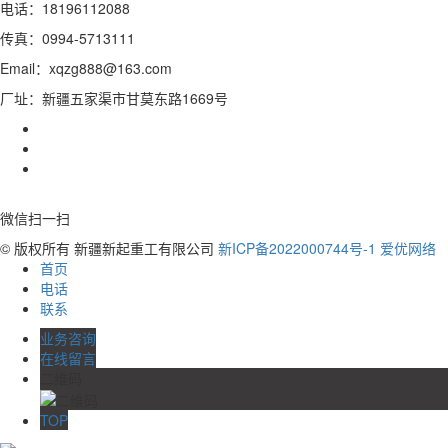
电话：18196112088
传真：0994-5713111
Email：xqzg888@163.com
厂址：新疆五家渠市甘莫东路1669号
微信扫一扫
© 版权所有 新疆新起重工有限公司
新ICP备2022000744号-1
爱优网络
首页
电话
联系
业务咨询
在线留言
二维码
TOP