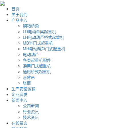
首页
关于我们
产品中心
钢箱桥梁
LD电动单梁起重机
LH电动葫芦桥式起重机
MB半门式起重机
MH电动葫芦门式起重机
电动葫芦
各类起重机配件
通用门式起重机
通用桥式起重机
悬臂吊
塔筒
生产安装运输
企业资质
新闻中心
公司新闻
行业资讯
技术资讯
在线留言