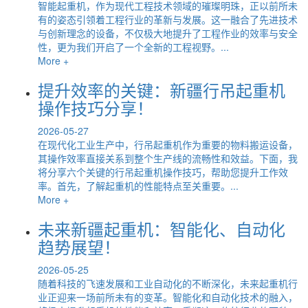
智能起重机，作为现代工程技术领域的璀璨明珠，正以前所未
有的姿态引领着工程行业的革新与发展。这一融合了先进技术
与创新理念的设备，不仅极大地提升了工程作业的效率与安全
性，更为我们开启了一个全新的工程视野。...
More +
提升效率的关键：新疆行吊起重机
操作技巧分享！
2026-05-27
在现代化工业生产中，行吊起重机作为重要的物料搬运设备，
其操作效率直接关系到整个生产线的流畅性和效益。下面，我
将分享六个关键的行吊起重机操作技巧，帮助您提升工作效
率。首先，了解起重机的性能特点至关重要。...
More +
未来新疆起重机：智能化、自动化
趋势展望！
2026-05-25
随着科技的飞速发展和工业自动化的不断深化，未来起重机行
业正迎来一场前所未有的变革。智能化和自动化技术的融入，