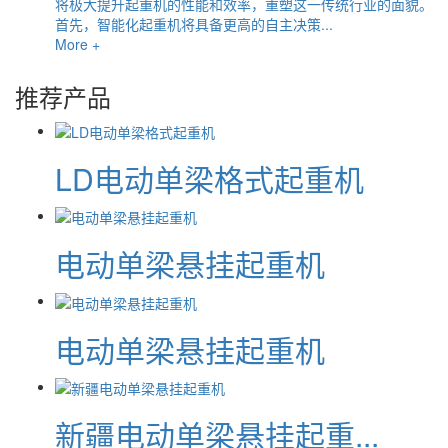
将极大提升起重机的性能和效率，重塑这一传统行业的面貌。
首先，智能化起重机将具备更高的自主决策...
More +
推荐产品
LD电动单梁格式起重机
电动单梁悬挂起重机
电动单梁悬挂起重机
新疆电动单梁悬挂起重...