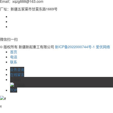
Email：xqzg888@163.com
厂址：新疆五家渠市甘莫东路1669号
微信扫一扫
© 版权所有 新疆新起重工有限公司
新ICP备2022000744号-1
爱优网络
首页
电话
联系
业务咨询
在线留言
二维码
TOP
x