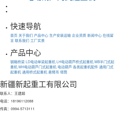
快速导航
首页
关于我们
产品中心
生产安装运输
企业资质
新闻中心
在线留
言
联系我们
工厂实景
产品中心
钢箱桥梁
LD电动单梁起重机
LH电动葫芦桥式起重机
MB半门式起
重机
MH电动葫芦门式起重机
电动葫芦
各类起重机配件
通用门式
起重机
通用桥式起重机
悬臂吊
塔筒
新疆新起重工有限公司
联系人：王建超
电话：18196112088
传真：0994-5713111