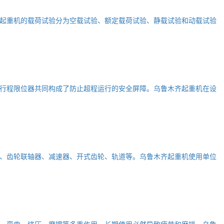
起重机的载荷试验分为空载试验、额定载荷试验、静载试验和动载试验
行程限位器共同构成了防止超程运行的安全屏障。乌鲁木齐起重机在设
、齿轮联轴器、减速器、开式齿轮、轨道等。乌鲁木齐起重机使用单位
、弯曲、挤压、摩擦等多重作用，长期使用必然导致疲劳和磨损。乌鲁