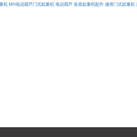
重机
MH电动葫芦门式起重机
电动葫芦
各类起重机配件
通用门式起重机