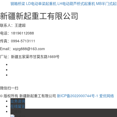
钢箱桥梁
LD电动单梁起重机
LH电动葫芦桥式起重机
MB半门式起
新疆新起重工有限公司
联系人：王建超
电话：18196112088
传真：0994-5713111
Email：xqzg888@163.com
厂址：新疆五家渠市甘莫东路1669号
微信扫一扫
© 版权所有 新疆新起重工有限公司
新ICP备2022000744号-1
爱优网络
业务咨询
在线留言
二维码