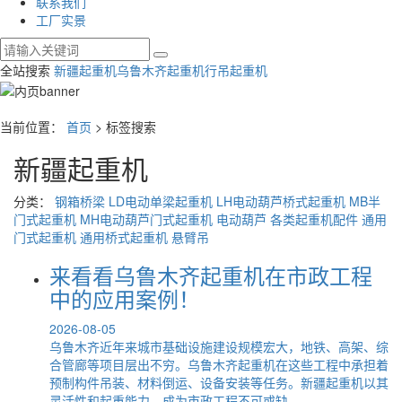
联系我们
工厂实景
全站搜索
新疆起重机
乌鲁木齐起重机
行吊起重机
当前位置：
首页
> 标签搜索
新疆起重机
分类：
钢箱桥梁
LD电动单梁起重机
LH电动葫芦桥式起重机
MB半
门式起重机
MH电动葫芦门式起重机
电动葫芦
各类起重机配件
通用
门式起重机
通用桥式起重机
悬臂吊
来看看乌鲁木齐起重机在市政工程
中的应用案例！
2026-08-05
乌鲁木齐近年来城市基础设施建设规模宏大，地铁、高架、综
合管廊等项目层出不穷。乌鲁木齐起重机在这些工程中承担着
预制构件吊装、材料倒运、设备安装等任务。新疆起重机以其
灵活性和起重能力，成为市政工程不可或缺...