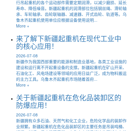
行吊起重机的各个运动部件需要定期润滑，以减少磨损、延长
寿命、降低噪音。新疆起重机的润滑部位包括钢丝绳、滑轮轴
承、车轮轴承、齿轮联轴器、减速器、开式齿轮、轨道等。乌
鲁木齐起重机使用单位应根据设备使用说明...
More +
来了解下新疆起重机在现代工业中
的核心应用！
2026-07-08
新疆作为我国西部重要的能源和制造业基地，各类工业设施的
建设和运行离不开起重设备的支撑。新疆起重机在矿山开采、
石油化工、风电场建设等领域的应用日益广泛，成为物料搬运
的主力工具。乌鲁木齐起重机市场随着首府...
More +
关于新疆起重机在危化品装卸区的
防爆应用！
2026-07-08
新疆拥有众多石油、天然气和化工企业，危险化学品的装卸作
业频繁。新疆起重机在危化品装卸区的主要任务是吊装吨桶、