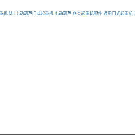
重机
MH电动葫芦门式起重机
电动葫芦
各类起重机配件
通用门式起重机