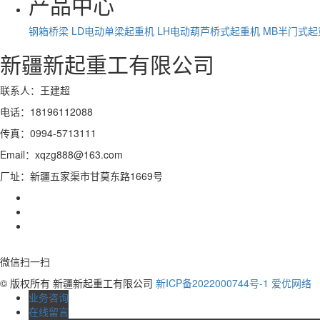
产品中心
钢箱桥梁
LD电动单梁起重机
LH电动葫芦桥式起重机
MB半门式起
新疆新起重工有限公司
联系人：王建超
电话：18196112088
传真：0994-5713111
Email：xqzg888@163.com
厂址：新疆五家渠市甘莫东路1669号
微信扫一扫
© 版权所有 新疆新起重工有限公司
新ICP备2022000744号-1
爱优网络
业务咨询
在线留言