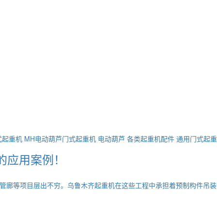
式起重机
MH电动葫芦门式起重机
电动葫芦
各类起重机配件
通用门式起重
的应用案例！
管廊等项目层出不穷。乌鲁木齐起重机在这些工程中承担着预制构件吊装