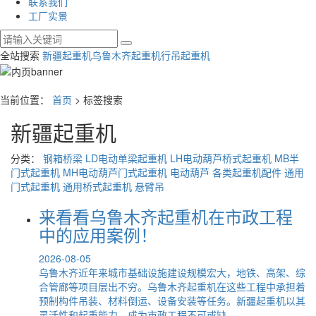
联系我们
工厂实景
全站搜索
新疆起重机
乌鲁木齐起重机
行吊起重机
当前位置：
首页
> 标签搜索
新疆起重机
分类：
钢箱桥梁
LD电动单梁起重机
LH电动葫芦桥式起重机
MB半
门式起重机
MH电动葫芦门式起重机
电动葫芦
各类起重机配件
通用
门式起重机
通用桥式起重机
悬臂吊
来看看乌鲁木齐起重机在市政工程
中的应用案例！
2026-08-05
乌鲁木齐近年来城市基础设施建设规模宏大，地铁、高架、综
合管廊等项目层出不穷。乌鲁木齐起重机在这些工程中承担着
预制构件吊装、材料倒运、设备安装等任务。新疆起重机以其
灵活性和起重能力，成为市政工程不可或缺...