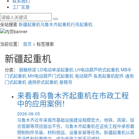
联系我们
工厂实景
全站搜索
新疆起重机
乌鲁木齐起重机
行吊起重机
当前位置：
首页
> 标签搜索
新疆起重机
分类：
钢箱桥梁
LD电动单梁起重机
LH电动葫芦桥式起重机
MB半
门式起重机
MH电动葫芦门式起重机
电动葫芦
各类起重机配件
通用
门式起重机
通用桥式起重机
悬臂吊
来看看乌鲁木齐起重机在市政工程
中的应用案例！
2026-08-05
乌鲁木齐近年来城市基础设施建设规模宏大，地铁、高架、综
合管廊等项目层出不穷。乌鲁木齐起重机在这些工程中承担着
预制构件吊装、材料倒运、设备安装等任务。新疆起重机以其
灵活性和起重能力，成为市政工程不可或缺...