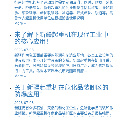
行吊起重机的各个运动部件需要定期润滑，以减少磨损、延长
寿命、降低噪音。新疆起重机的润滑部位包括钢丝绳、滑轮轴
承、车轮轴承、齿轮联轴器、减速器、开式齿轮、轨道等。乌
鲁木齐起重机使用单位应根据设备使用说明...
More +
来了解下新疆起重机在现代工业中
的核心应用！
2026-07-08
新疆作为我国西部重要的能源和制造业基地，各类工业设施的
建设和运行离不开起重设备的支撑。新疆起重机在矿山开采、
石油化工、风电场建设等领域的应用日益广泛，成为物料搬运
的主力工具。乌鲁木齐起重机市场随着首府...
More +
关于新疆起重机在危化品装卸区的
防爆应用！
2026-07-08
新疆拥有众多石油、天然气和化工企业，危险化学品的装卸作
业频繁。新疆起重机在危化品装卸区的主要任务是吊装吨桶、