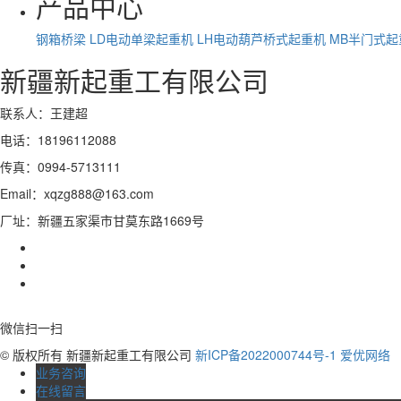
产品中心
钢箱桥梁
LD电动单梁起重机
LH电动葫芦桥式起重机
MB半门式起
新疆新起重工有限公司
联系人：王建超
电话：18196112088
传真：0994-5713111
Email：xqzg888@163.com
厂址：新疆五家渠市甘莫东路1669号
微信扫一扫
© 版权所有 新疆新起重工有限公司
新ICP备2022000744号-1
爱优网络
业务咨询
在线留言