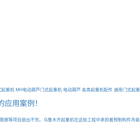
式起重机
MH电动葫芦门式起重机
电动葫芦
各类起重机配件
通用门式起重
的应用案例！
管廊等项目层出不穷。乌鲁木齐起重机在这些工程中承担着预制构件吊装