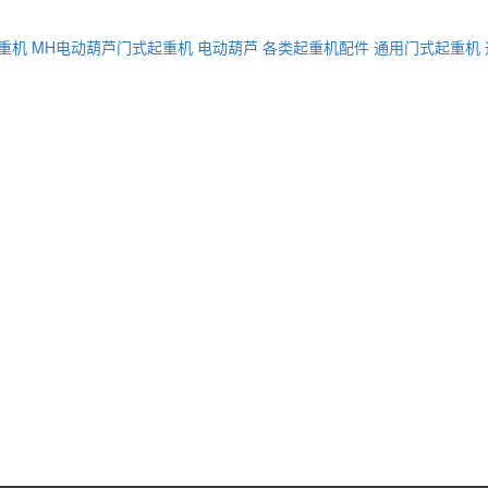
重机
MH电动葫芦门式起重机
电动葫芦
各类起重机配件
通用门式起重机