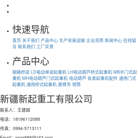
快速导航
首页
关于我们
产品中心
生产安装运输
企业资质
新闻中心
在线留
言
联系我们
工厂实景
产品中心
钢箱桥梁
LD电动单梁起重机
LH电动葫芦桥式起重机
MB半门式起
重机
MH电动葫芦门式起重机
电动葫芦
各类起重机配件
通用门式
起重机
通用桥式起重机
悬臂吊
塔筒
新疆新起重工有限公司
联系人：王建超
电话：18196112088
传真：0994-5713111
Email：xqzg888@163.com