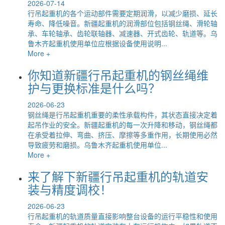
2026-07-14
行吊起重机的各个运动部件需要定期润滑，以减少磨损、延长
寿命、降低噪音。新疆起重机的润滑部位包括钢丝绳、滑轮轴
承、车轮轴承、齿轮联轴器、减速器、开式齿轮、轨道等。乌
鲁木齐起重机使用单位应根据设备使用说明...
More +
你知道新疆行吊起重机的钢丝绳维
护与更换标准是什么吗？
2026-06-23
钢丝绳是行吊起重机重要的柔性承载构件，其状态直接决定着
起吊作业的安全。新疆起重机的每一次升降和移动，钢丝绳都
在承受着拉伸、弯曲、挤压、摩擦等多重作用，长期使用必然
导致疲劳和磨损。乌鲁木齐起重机使用单位...
More +
来了解下新疆行吊起重机的轨道安
装与精度调校！
2026-06-23
行吊起重机的轨道质量直接影响整台设备的运行平稳性和使用