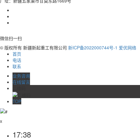
厂址：新疆五家渠市甘莫东路1669号
微信扫一扫
© 版权所有 新疆新起重工有限公司
新ICP备2022000744号-1
爱优网络
首页
电话
联系
业务咨询
在线留言
二维码
TOP
x
17:38