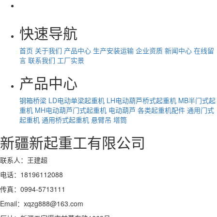
快速导航
首页
关于我们
产品中心
生产安装运输
企业资质
新闻中心
在线留
言
联系我们
工厂实景
产品中心
钢箱桥梁
LD电动单梁起重机
LH电动葫芦桥式起重机
MB半门式起
重机
MH电动葫芦门式起重机
电动葫芦
各类起重机配件
通用门式
起重机
通用桥式起重机
悬臂吊
塔筒
新疆新起重工有限公司
联系人：王建超
电话：18196112088
传真：0994-5713111
Email：xqzg888@163.com