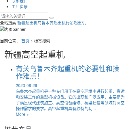
联系我们
工厂实景
全站搜索
新疆起重机
乌鲁木齐起重机
行吊起重机
当前位置：
首页
> 标签搜索
新疆高空起重机
有关乌鲁木齐起重机的必要性和操
作难点！
2023-08-29
乌鲁木齐起重机是一种专门用于在高空环境中进行起重、搬运
和安装工作的重型机械设备。它的出现和广泛应用，主要是为
了满足现代建筑施工、高空设备维修、桥梁建设等领域对高空
操作需求的要求。高空起重机具有独特的功...
More +