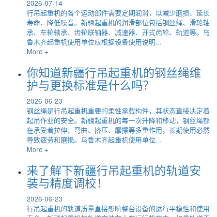
2026-07-14
行吊起重机的各个运动部件需要定期润滑，以减少磨损、延长
寿命、降低噪音。新疆起重机的润滑部位包括钢丝绳、滑轮轴
承、车轮轴承、齿轮联轴器、减速器、开式齿轮、轨道等。乌
鲁木齐起重机使用单位应根据设备使用说明...
More +
你知道新疆行吊起重机的钢丝绳维
护与更换标准是什么吗？
2026-06-23
钢丝绳是行吊起重机重要的柔性承载构件，其状态直接决定着
起吊作业的安全。新疆起重机的每一次升降和移动，钢丝绳都
在承受着拉伸、弯曲、挤压、摩擦等多重作用，长期使用必然
导致疲劳和磨损。乌鲁木齐起重机使用单位...
More +
来了解下新疆行吊起重机的轨道安
装与精度调校！
2026-06-23
行吊起重机的轨道质量直接影响整台设备的运行平稳性和使用