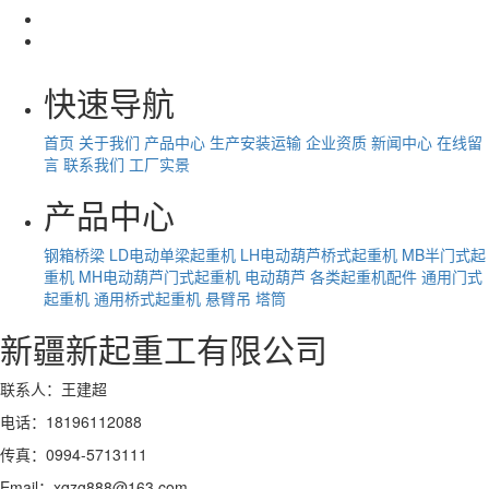
快速导航
首页
关于我们
产品中心
生产安装运输
企业资质
新闻中心
在线留
言
联系我们
工厂实景
产品中心
钢箱桥梁
LD电动单梁起重机
LH电动葫芦桥式起重机
MB半门式起
重机
MH电动葫芦门式起重机
电动葫芦
各类起重机配件
通用门式
起重机
通用桥式起重机
悬臂吊
塔筒
新疆新起重工有限公司
联系人：王建超
电话：18196112088
传真：0994-5713111
Email：xqzg888@163.com